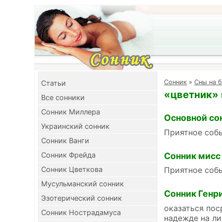
Cонник
»
Сны на б
Cтатьи
«цветник» 
Все сонники
Сонник Миллера
Основной со
Украинский сонник
Приятное собы
Сонник Ванги
Сонник мисс
Сонник Фрейда
Сонник Цветкова
Приятное собы
Мусульманский сонник
Сонник Генр
Эзотерический сонник
оказаться пос
Сонник Нострадамуса
надежде на л