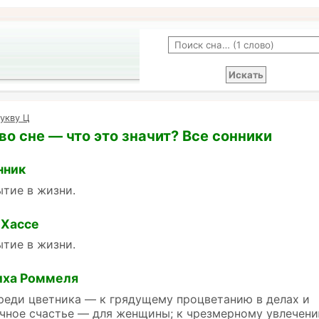
укву Ц
во сне — что это значит? Все сонники
нник
тие в жизни.
 Хассе
тие в жизни.
иха Роммеля
реди цветника — к грядущему процветанию в делах и
ичное счастье — для женщины; к чрезмерному увлечен