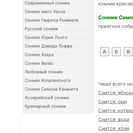
Современный сонник
юными красав
Сонник мисс Хассе
Сонник Симо
Сонник Генриха Роммеля
приятное собы
Русский сонник
Сонник Юрия Лонго
Сонник Дэвида Лоффа
А
Б
В
Сонник Азара
Сонник Велес
Любовный сонник
Сонник Копалинского
Чаще всего на
Сонник Симона Кананита
Снится: яблок
Ассирийский сонник
Снится: сын
Кулинарный сонник
Снится: котен
Снится: вода
Снится: кони