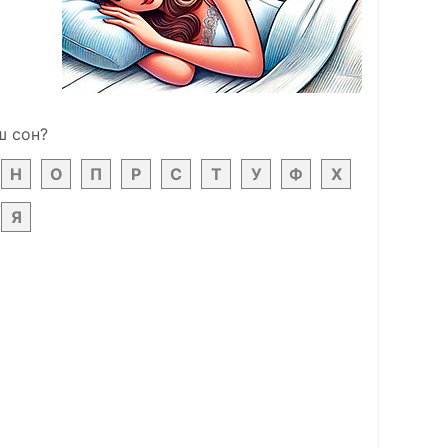
ш сон?
Н
О
П
Р
С
Т
У
Ф
Х
Я