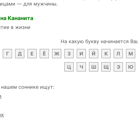
ицами — для мужчины.
на Кананита
тие в жизни
На какую букву начинается Ва
Г
Д
Е
Ё
Ж
З
И
Й
К
Л
М
Ц
Ч
Ш
Щ
Э
Ю
 нашем соннике ищут:
и
ок