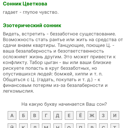
Сонник Цветкова
гадает - глупое чувство.
Эзотерический сонник
Видеть, встретить - беззаботное существование.
Возможность стать рантье или жить на средства от
сдачи внаем квартиры. Танцующие, поющие Ц. -
ваша безалаберность и безответственность
осложняет жизнь другим. Это может привести к
конфликту. Табор цыган - вы или ваши близкие
рискуете попасть в круг беззаботных, но
опустившихся людей: бомжей, хиппи и т. п.
Общаться с Ц. (гадать, покупать и т. д.) - к
финансовым потерям из-за безалаберности и
легкомыслия.
На какую букву начинается Ваш сон?
А
Б
В
Г
Д
Е
Ё
Ж
З
И
Й
К
Л
М
Н
О
П
Р
С
Т