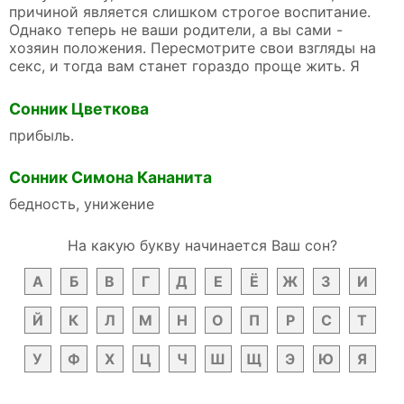
причиной является слишком строгое воспитание.
Однако теперь не ваши родители, а вы сами -
хозяин положения. Пересмотрите свои взгляды на
секс, и тогда вам станет гораздо проще жить. Я
Сонник Цветкова
прибыль.
Сонник Симона Кананита
бедность, унижение
На какую букву начинается Ваш сон?
А
Б
В
Г
Д
Е
Ё
Ж
З
И
Й
К
Л
М
Н
О
П
Р
С
Т
У
Ф
Х
Ц
Ч
Ш
Щ
Э
Ю
Я