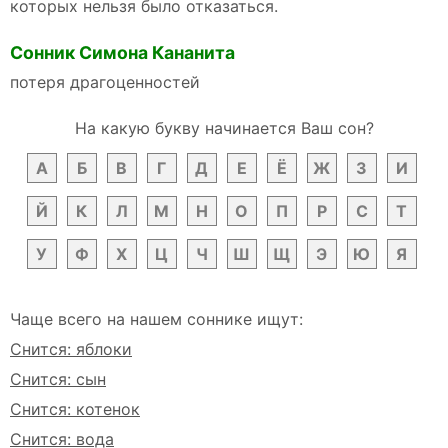
которых нельзя было отказаться.
Сонник Симона Кананита
потеря драгоценностей
На какую букву начинается Ваш сон?
А
Б
В
Г
Д
Е
Ё
Ж
З
И
Й
К
Л
М
Н
О
П
Р
С
Т
У
Ф
Х
Ц
Ч
Ш
Щ
Э
Ю
Я
Чаще всего на нашем соннике ищут:
Снится: яблоки
Снится: сын
Снится: котенок
Снится: вода