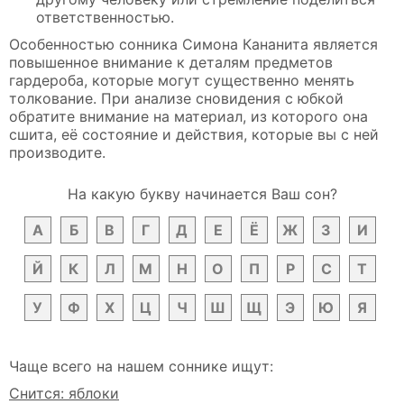
ответственностью.
Особенностью сонника Симона Кананита является
повышенное внимание к деталям предметов
гардероба, которые могут существенно менять
толкование. При анализе сновидения с юбкой
обратите внимание на материал, из которого она
сшита, её состояние и действия, которые вы с ней
производите.
На какую букву начинается Ваш сон?
А
Б
В
Г
Д
Е
Ё
Ж
З
И
Й
К
Л
М
Н
О
П
Р
С
Т
У
Ф
Х
Ц
Ч
Ш
Щ
Э
Ю
Я
Чаще всего на нашем соннике ищут:
Снится: яблоки