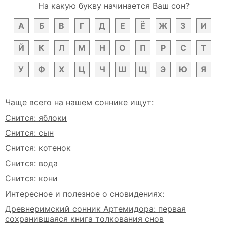
На какую букву начинается Ваш сон?
А
Б
В
Г
Д
Е
Ё
Ж
З
И
Й
К
Л
М
Н
О
П
Р
С
Т
У
Ф
Х
Ц
Ч
Ш
Щ
Э
Ю
Я
Чаще всего на нашем соннике ищут:
Снится: яблоки
Снится: сын
Снится: котенок
Снится: вода
Снится: кони
Интересное и полезное о сновидениях:
Древнеримский сонник Артемидора: первая
сохранившаяся книга толкования снов