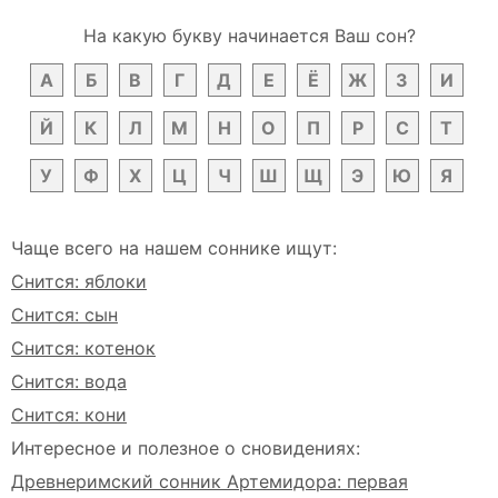
На какую букву начинается Ваш сон?
А
Б
В
Г
Д
Е
Ё
Ж
З
И
Й
К
Л
М
Н
О
П
Р
С
Т
У
Ф
Х
Ц
Ч
Ш
Щ
Э
Ю
Я
Чаще всего на нашем соннике ищут:
Снится: яблоки
Снится: сын
Снится: котенок
Снится: вода
Снится: кони
Интересное и полезное о сновидениях:
Древнеримский сонник Артемидора: первая