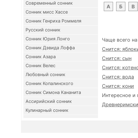
Современный сонник
А
Б
В
Сонник мисс Хассе
Сонник Генриха Роммеля
Русский сонник
Сонник Юрия Лонго
Чаще всего на
Сонник Дэвида Лоффа
Снится: яблок
Сонник Азара
Снится: сын
Сонник Велес
Снится: котен
Любовный сонник
Снится: вода
Сонник Копалинского
Снится: кони
Сонник Симона Кананита
Интересное и 
Ассирийский сонник
Древнеримский
Кулинарный сонник