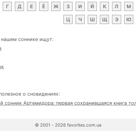
Г
Д
Е
Ё
Ж
З
И
Й
К
Л
М
Ц
Ч
Ш
Щ
Э
Ю
 нашем соннике ищут:
и
ок
полезное о сновидениях:
 сонник Артемидора: первая сохранившаяся книга то
© 2001 - 2026 favorites.com.ua