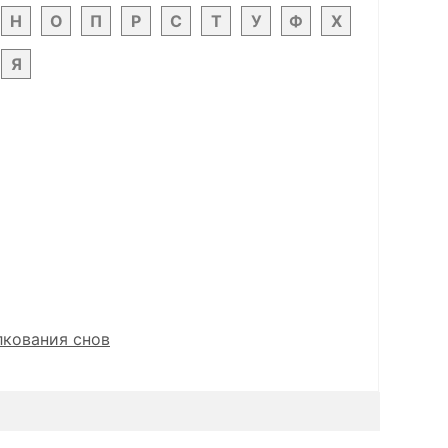
Н
О
П
Р
С
Т
У
Ф
Х
Я
лкования снов