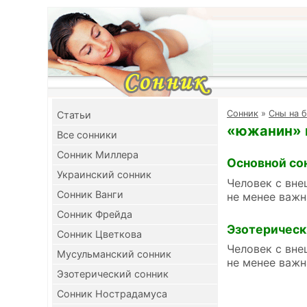
Cонник
»
Сны на 
Cтатьи
«южанин» в
Все сонники
Сонник Миллера
Основной со
Украинский сонник
Человек с вне
Сонник Ванги
не менее важн
Сонник Фрейда
Эзотерическ
Сонник Цветкова
Человек с вне
Мусульманский сонник
не менее важн
Эзотерический сонник
Сонник Нострадамуса