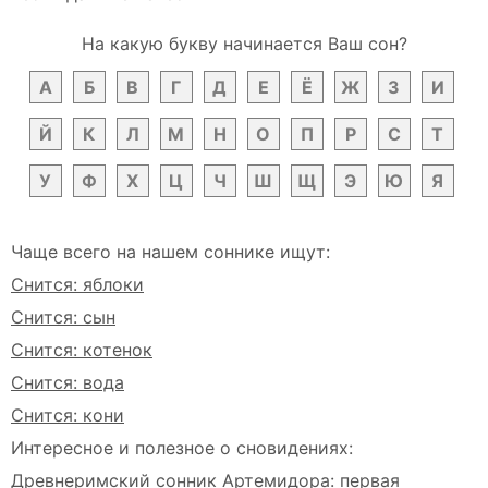
На какую букву начинается Ваш сон?
А
Б
В
Г
Д
Е
Ё
Ж
З
И
Й
К
Л
М
Н
О
П
Р
С
Т
У
Ф
Х
Ц
Ч
Ш
Щ
Э
Ю
Я
Чаще всего на нашем соннике ищут:
Снится: яблоки
Снится: сын
Снится: котенок
Снится: вода
Снится: кони
Интересное и полезное о сновидениях:
Древнеримский сонник Артемидора: первая