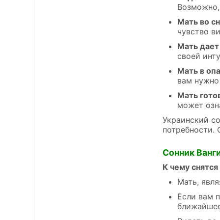
Возможно,
Мать во с
чувство в
Мать дает
своей инту
Мать в оп
вам нужно
Мать гото
может озн
Украинский со
потребности. 
Сонник Ванг
К чему снятся
Мать, явля
Если вам п
ближайшее