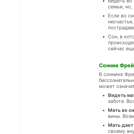
Видеть во
семьи, но,
Если во сн
несчастье,
пострадав
Сон, в ко
происходя
сейчас ещ
Сонник Фре
В соннике Фре
бессознательн
может означат
Видеть ма
заботе. В
Мать во с
вины. Воз
Мать дает
своему вн