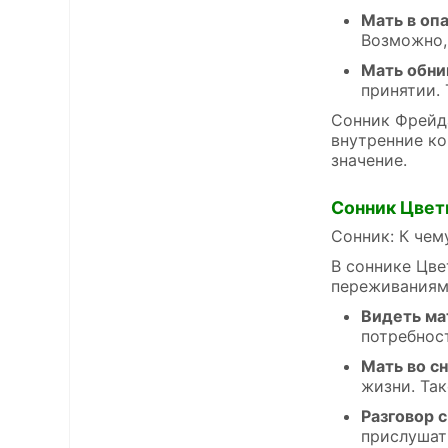
Мать в оп
Возможно,
Мать обни
принятии.
Сонник Фрейда
внутренние ко
значение.
Сонник Цвет
Сонник: К чем
В соннике Цве
переживаниями
Видеть ма
потребност
Мать во с
жизни. Та
Разговор 
прислушат