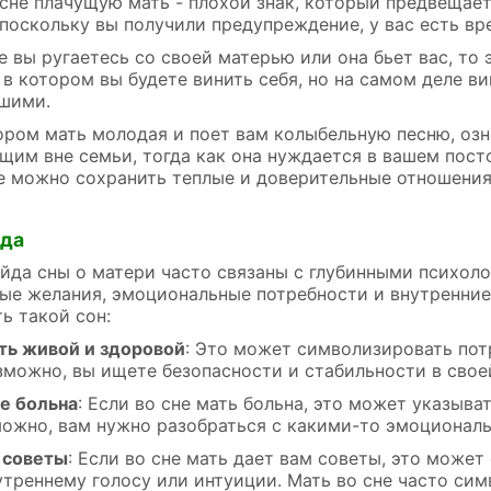
 сне плачущую мать - плохой знак, который предвещает
 поскольку вы получили предупреждение, у вас есть вр
е вы ругаетесь со своей матерью или она бьет вас, то 
 в котором вы будете винить себя, но на самом деле ви
шими.
тором мать молодая и поет вам колыбельную песню, озн
щим вне семьи, тогда как она нуждается в вашем пост
е можно сохранить теплые и доверительные отношени
йда
йда сны о матери часто связаны с глубинными психол
ые желания, эмоциональные потребности и внутренние
ь такой сон:
ть живой и здоровой
: Это может символизировать по
озможно, вы ищете безопасности и стабильности в свое
не больна
: Если во сне мать больна, это может указыва
можно, вам нужно разобраться с какими-то эмоционал
 советы
: Если во сне мать дает вам советы, это может
утреннему голосу или интуиции. Мать во сне часто сим