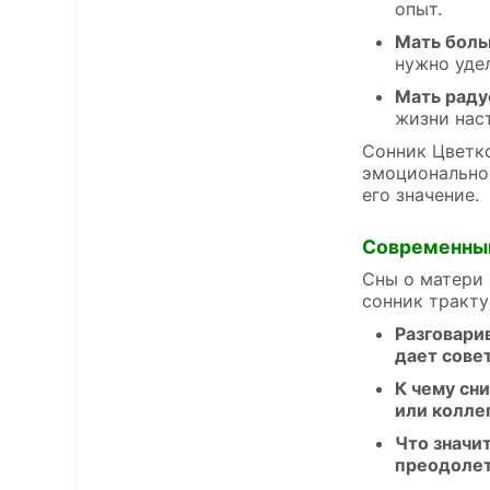
опыт.
Мать боль
нужно уде
Мать раду
жизни нас
Сонник Цветко
эмоциональное
его значение.
Современны
Сны о матери 
сонник тракту
Разговари
дает сове
К чему сн
или колле
Что значи
преодолет