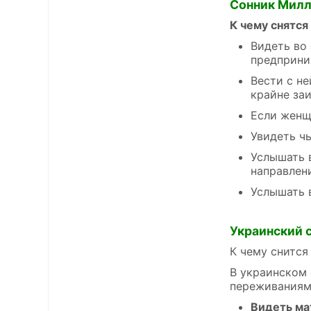
Сонник Мил
К чему снятся
Видеть во
предприни
Вести с не
крайне за
Если женщ
Увидеть ч
Услышать в
направлени
Услышать в
Украинский 
К чему снится
В украинском 
переживаниями
Видеть ма