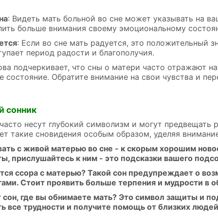
на
: Видеть мать больной во сне может указывать на в
лить больше внимания своему эмоциональному состоя
ется
: Если во сне мать радуется, это положительный з
тупает период радости и благополучия.
ва подчеркивает, что сны о матери часто отражают н
 состояние. Обратите внимание на свои чувства и пер
й сонник
часто несут глубокий символизм и могут предвещать 
ет такие сновидения особым образом, уделяя внимани
вать с живой матерью во сне - к скорым хорошим нов
ты, прислушайтесь к ним - это подсказки вашего подсо
ится ссора с матерью? Такой сон предупреждает о во
гами. Стоит проявить больше терпения и мудрости в 
т сон, где вы обнимаете мать? Это символ защиты и 
ь все трудности и получите помощь от близких людей