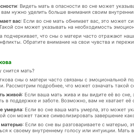
асности
: Видеть мать в опасности во сне может указыв
 вам нужно уделить больше внимания своим внутренн
мает вас
: Если во сне мать обнимает вас, это может 
 Такой сон может указывать на необходимость эмоцио
 подчеркивает, что сны о матери часто отражают наш
нфликты. Обратите внимание на свои чувства и пережи
кова
у снится мать?
ткова сны о матери часто связаны с эмоциональной п
. Рассмотрим подробнее, что может означать такой с
ть живой
: Если ваша мать жива и вы видите её во сне
ь в поддержке и заботе. Возможно, вам не хватает её 
не умерла
: Если во сне ваша мать умерла, это может у
кой сон может также символизировать завершение како
с матерью
: Если во сне вы разговариваете с матерью, 
ься к своему внутреннему голосу или интуиции. Мать 