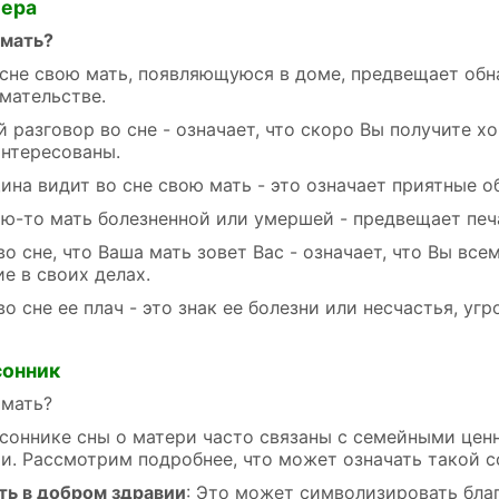
лера
 мать?
 сне свою мать, появляющуюся в доме, предвещает об
мательстве.
й разговор во сне - означает, что скоро Вы получите 
интересованы.
ина видит во сне свою мать - это означает приятные о
ью-то мать болезненной или умершей - предвещает печ
о сне, что Ваша мать зовет Вас - означает, что Вы вс
е в своих делах.
о сне ее плач - это знак ее болезни или несчастья, у
сонник
 мать?
соннике сны о матери часто связаны с семейными цен
. Рассмотрим подробнее, что может означать такой с
ть в добром здравии
: Это может символизировать бла