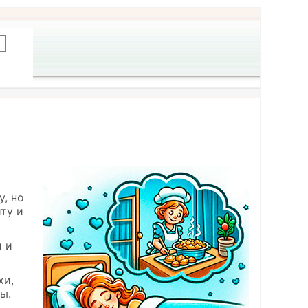
у, но
иту и
и и
хи,
ы.