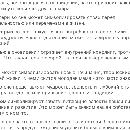
ать, появляющаяся в сновидении, часто приносит важ
или утешение из другого мира.
тери во сне может символизировать страх перед
ельностью или переменами в жизни.
терью
во сне толкуется как потребность в совете или
мудрости. Ваше подсознание может активировать обра
ений.
рью
в сновидении отражает внутренний конфликт, прот
. Что значит сон с ссорой - это сигнал нерешенных э
может символизировать новые начинания, творческие
ей жизни. К чему снится молодая мама - это часто зна
о сне представляет мудрость, зрелость и глубокий опы
 руководстве или признание ценности традиций.
ком
символизирует заботу, питающие аспекты вашей ли
ния и развития. Это может быть знаком вашей собств
ту о ком-то.
во сне часто отражает ваши страхи потери, беспокойст
жет быть предупреждением уделить больше внимания с