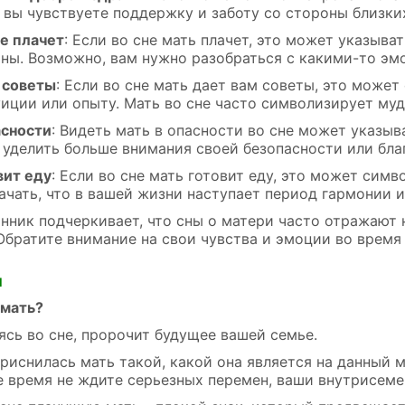
 вы чувствуете поддержку и заботу со стороны близки
не плачет
: Если во сне мать плачет, это может указыв
ины. Возможно, вам нужно разобраться с какими-то э
 советы
: Если во сне мать дает вам советы, это может
иции или опыту. Мать во сне часто символизирует муд
асности
: Видеть мать в опасности во сне может указыв
 уделить больше внимания своей безопасности или бла
вит еду
: Если во сне мать готовит еду, это может симв
ачать, что в вашей жизни наступает период гармонии и
нник подчеркивает, что сны о матери часто отражают
Обратите внимание на свои чувства и эмоции во время 
и
 мать?
ясь во сне, пророчит будущее вашей семье.
риснилась мать такой, какой она является на данный м
 время не ждите серьезных перемен, ваши внутрисемей