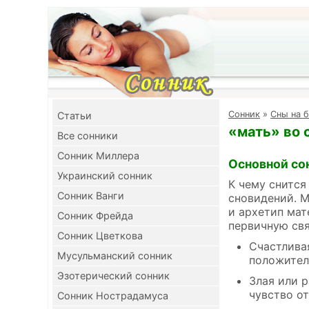
Cонник
»
Сны на 
Cтатьи
«мать» во 
Все сонники
Сонник Миллера
Основной со
Украинский сонник
К чему снится
Сонник Ванги
сновидений. М
и архетип мат
Сонник Фрейда
первичную свя
Сонник Цветкова
Счастливая
Мусульманский сонник
положител
Эзотерический сонник
Злая или 
чувство о
Сонник Нострадамуса