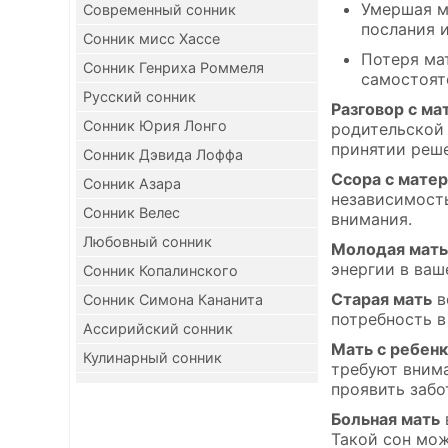
Умершая м
Современный сонник
послания 
Сонник мисс Хассе
Потеря ма
Сонник Генриха Роммеля
самостоят
Русский сонник
Разговор с ма
Сонник Юрия Лонго
родительской 
принятии реш
Сонник Дэвида Лоффа
Ссора с мате
Сонник Азара
независимость
Сонник Велес
внимания.
Любовный сонник
Молодая мать
энергии в ваш
Сонник Копалинского
Старая мать
в
Сонник Симона Кананита
потребность в
Ассирийский сонник
Мать с ребен
Кулинарный сонник
требуют внима
проявить забо
Больная мать
Такой сон мо