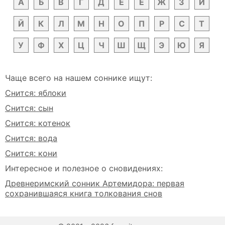
А
Б
В
Г
Д
Е
Ё
Ж
З
И
Й
К
Л
М
Н
О
П
Р
С
Т
У
Ф
Х
Ц
Ч
Ш
Щ
Э
Ю
Я
Чаще всего на нашем соннике ищут:
Снится: яблоки
Снится: сын
Снится: котенок
Снится: вода
Снится: кони
Интересное и полезное о сновидениях:
Древнеримский сонник Артемидора: первая
сохранившаяся книга толкования снов