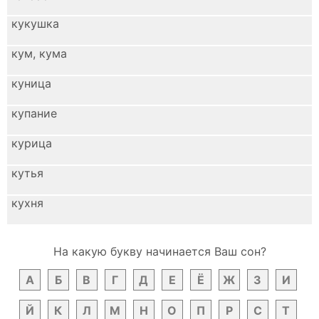
кукушка
кум, кума
куница
купание
курица
кутья
кухня
На какую букву начинается Ваш сон?
А
Б
В
Г
Д
Е
Ё
Ж
З
И
Й
К
Л
М
Н
О
П
Р
С
Т