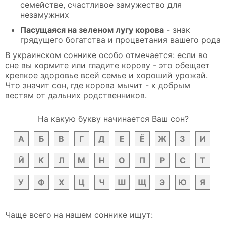
семействе, счастливое замужество для
незамужних
Пасущаяся на зеленом лугу корова
- знак
грядущего богатства и процветания вашего рода
В украинском соннике особо отмечается: если во
сне вы кормите или гладите корову - это обещает
крепкое здоровье всей семье и хороший урожай.
Что значит сон, где корова мычит - к добрым
вестям от дальних родственников.
На какую букву начинается Ваш сон?
А
Б
В
Г
Д
Е
Ё
Ж
З
И
Й
К
Л
М
Н
О
П
Р
С
Т
У
Ф
Х
Ц
Ч
Ш
Щ
Э
Ю
Я
Чаще всего на нашем соннике ищут: