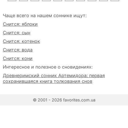
Чаще всего на нашем соннике ищут:
Снится: яблоки
Снится: сын
Снится: котенок
Снится: вода
Снится: кони
Интересное и полезное о сновидениях:
Древнеримский сонник Артемидора: первая
сохранившаяся книга толкования снов
© 2001 - 2026 favorites.com.ua