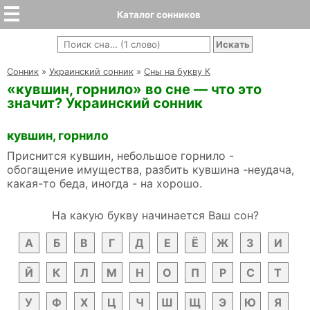
Каталог сонников
Cонник
»
Украинский сонник
»
Сны на букву К
«кувшин, горнило» во сне — что это
значит? Украинский сонник
кувшин, горнило
Приснится кувшин, небольшое горнило -
обогащение имущества, разбить кувшина -неудача,
какая-то беда, иногда - на хорошо.
На какую букву начинается Ваш сон?
А
Б
В
Г
Д
Е
Ё
Ж
З
И
Й
К
Л
М
Н
О
П
Р
С
Т
У
Ф
Х
Ц
Ч
Ш
Щ
Э
Ю
Я