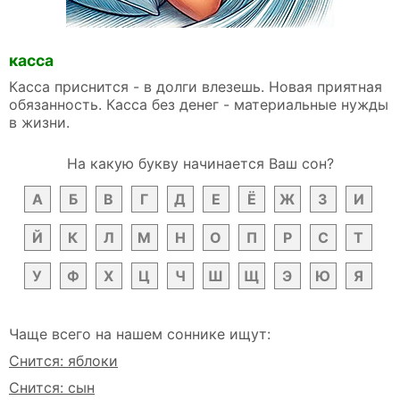
касса
Касса приснится - в долги влезешь. Новая приятная
обязанность. Касса без денег - материальные нужды
в жизни.
На какую букву начинается Ваш сон?
А
Б
В
Г
Д
Е
Ё
Ж
З
И
Й
К
Л
М
Н
О
П
Р
С
Т
У
Ф
Х
Ц
Ч
Ш
Щ
Э
Ю
Я
Чаще всего на нашем соннике ищут:
Снится: яблоки
Снится: сын