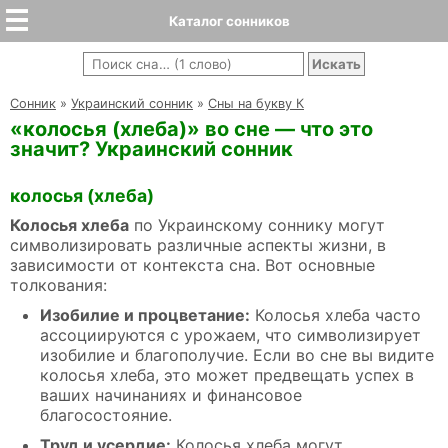
Каталог сонников
Cонник
»
Украинский сонник
»
Сны на букву К
«колосья (хлеба)» во сне — что это
значит? Украинский сонник
колосья (хлеба)
Колосья хлеба
по Украинскому соннику могут
символизировать различные аспекты жизни, в
зависимости от контекста сна. Вот основные
толкования:
Изобилие и процветание:
Колосья хлеба часто
ассоциируются с урожаем, что символизирует
изобилие и благополучие. Если во сне вы видите
колосья хлеба, это может предвещать успех в
ваших начинаниях и финансовое
благосостояние.
Труд и усердие:
Колосья хлеба могут