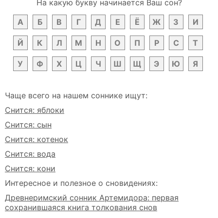
На какую букву начинается Ваш сон?
А
Б
В
Г
Д
Е
Ё
Ж
З
И
Й
К
Л
М
Н
О
П
Р
С
Т
У
Ф
Х
Ц
Ч
Ш
Щ
Э
Ю
Я
Чаще всего на нашем соннике ищут:
Снится: яблоки
Снится: сын
Снится: котенок
Снится: вода
Снится: кони
Интересное и полезное о сновидениях:
Древнеримский сонник Артемидора: первая
сохранившаяся книга толкования снов