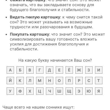
означать, что вы закладываете основу для
будущего благополучия и стабильности.
Видеть гнилую картошку
: к чему снится такой
сон? Это может указывать на возможные
трудности или разочарования в будущем.
Покупать картошку
: что значит сон? Это может
символизировать вашу готовность вложить
усилия для достижения благополучия и
стабильности.
На какую букву начинается Ваш сон?
А
Б
В
Г
Д
Е
Ё
Ж
З
И
Й
К
Л
М
Н
О
П
Р
С
Т
У
Ф
Х
Ц
Ч
Ш
Щ
Э
Ю
Я
Чаще всего на нашем соннике ищут: