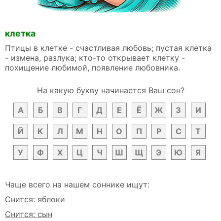
клетка
Птицы в клетке - счастливая любовь; пустая клетка
- измена, разлука; кто-то открывает клетку -
похищение любимой, появление любовника.
На какую букву начинается Ваш сон?
А
Б
В
Г
Д
Е
Ё
Ж
З
И
Й
К
Л
М
Н
О
П
Р
С
Т
У
Ф
Х
Ц
Ч
Ш
Щ
Э
Ю
Я
Чаще всего на нашем соннике ищут:
Снится: яблоки
Снится: сын