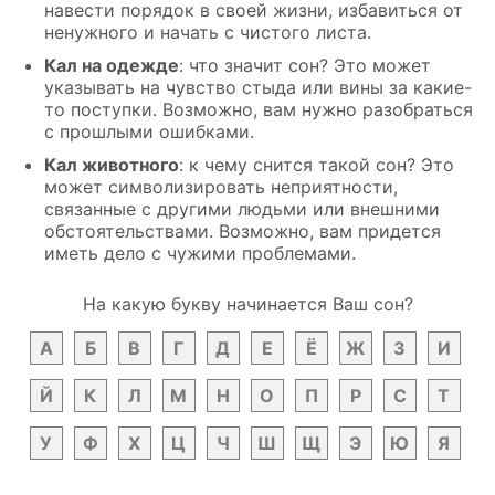
навести порядок в своей жизни, избавиться от
ненужного и начать с чистого листа.
Кал на одежде
: что значит сон? Это может
указывать на чувство стыда или вины за какие-
то поступки. Возможно, вам нужно разобраться
с прошлыми ошибками.
Кал животного
: к чему снится такой сон? Это
может символизировать неприятности,
связанные с другими людьми или внешними
обстоятельствами. Возможно, вам придется
иметь дело с чужими проблемами.
На какую букву начинается Ваш сон?
А
Б
В
Г
Д
Е
Ё
Ж
З
И
Й
К
Л
М
Н
О
П
Р
С
Т
У
Ф
Х
Ц
Ч
Ш
Щ
Э
Ю
Я