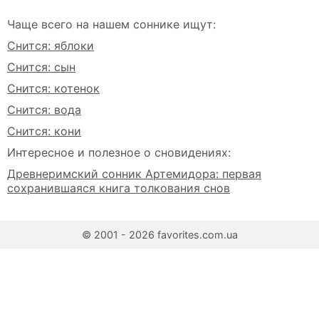
Чаще всего на нашем соннике ищут:
Снится: яблоки
Снится: сын
Снится: котенок
Снится: вода
Снится: кони
Интересное и полезное о сновидениях:
Древнеримский сонник Артемидора: первая
сохранившаяся книга толкования снов
© 2001 - 2026 favorites.com.ua