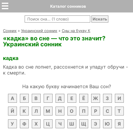
Каталог сонников
Cонник
»
Украинский сонник
»
Сны на букву К
«кадка» во сне — что это значит?
Украинский сонник
кадка
Кадка во сне лопнет, рассохнется и упадут обручи -
к смерти.
На какую букву начинается Ваш сон?
А
Б
В
Г
Д
Е
Ё
Ж
З
И
Й
К
Л
М
Н
О
П
Р
С
Т
У
Ф
Х
Ц
Ч
Ш
Щ
Э
Ю
Я