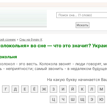
кий сонник
»
Сны на букву К
колокольня» во сне — что это значит? Укра
локольня
колокол - это весть. Колокола звонят - люди говорят, 
ть - неприятности; самый звонить - в недалеком будущ
На какую букву начинается Ва
Г
Д
Е
Ё
Ж
З
И
Й
К
Л
М
Ц
Ч
Ш
Щ
Э
Ю