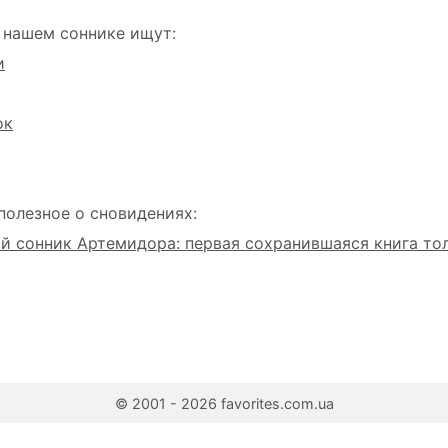
 нашем соннике ищут:
и
ок
полезное о сновидениях:
 сонник Артемидора: первая сохранившаяся книга то
© 2001 - 2026 favorites.com.ua