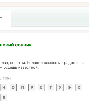
инский сонник
молва, сплетни. Колокол слышать - радостная
ем будешь известной.
ш сон?
Н
О
П
Р
С
Т
У
Ф
Х
Я