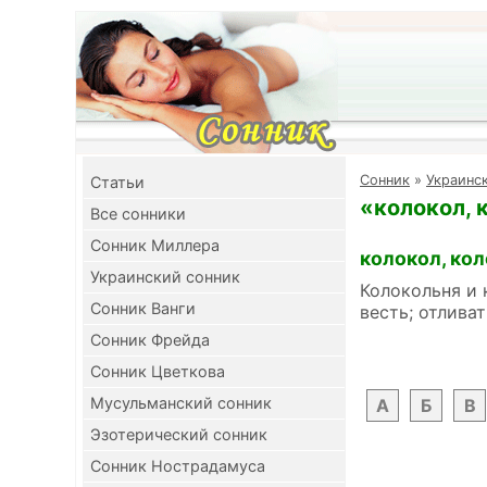
Cонник
»
Украинс
Cтатьи
«колокол, 
Все сонники
Сонник Миллера
колокол, ко
Украинский сонник
Колокольня и 
Сонник Ванги
весть; отлива
Сонник Фрейда
Сонник Цветкова
Мусульманский сонник
А
Б
В
Эзотерический сонник
Сонник Нострадамуса