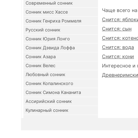
Современный сонник
Чаще всего на
Сонник мисс Хассе
Снится: яблок
Сонник Генриха Роммеля
Снится: сын
Русский сонник
Снится: котен
Сонник Юрия Лонго
Снится: вода
Сонник Дэвида Лоффа
Снится: кони
Сонник Азара
Интересное и 
Сонник Велес
Любовный сонник
Древнеримский
Сонник Копалинского
Сонник Симона Кананита
Ассирийский сонник
Кулинарный сонник