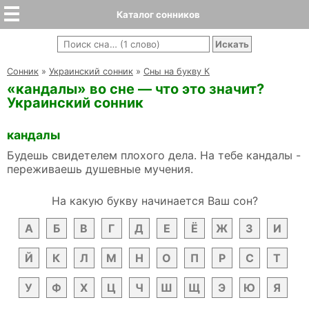
Каталог сонников
Cонник
»
Украинский сонник
»
Сны на букву К
«кандалы» во сне — что это значит?
Украинский сонник
кандалы
Будешь свидетелем плохого дела. На тебе кандалы -
переживаешь душевные мучения.
На какую букву начинается Ваш сон?
А
Б
В
Г
Д
Е
Ё
Ж
З
И
Й
К
Л
М
Н
О
П
Р
С
Т
У
Ф
Х
Ц
Ч
Ш
Щ
Э
Ю
Я