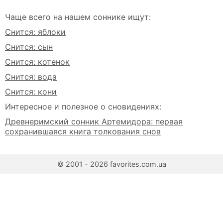
Чаще всего на нашем соннике ищут:
Снится: яблоки
Снится: сын
Снится: котенок
Снится: вода
Снится: кони
Интересное и полезное о сновидениях:
Древнеримский сонник Артемидора: первая
сохранившаяся книга толкования снов
© 2001 - 2026 favorites.com.ua