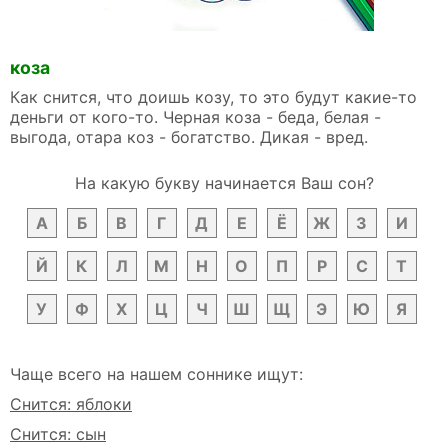
коза
Как снится, что доишь козу, то это будут какие-то
деньги от кого-то. Черная коза - беда, белая -
выгода, отара коз - богатство. Дикая - вред.
На какую букву начинается Ваш сон?
А
Б
В
Г
Д
Е
Ё
Ж
З
И
Й
К
Л
М
Н
О
П
Р
С
Т
У
Ф
Х
Ц
Ч
Ш
Щ
Э
Ю
Я
Чаще всего на нашем соннике ищут:
Снится: яблоки
Снится: сын