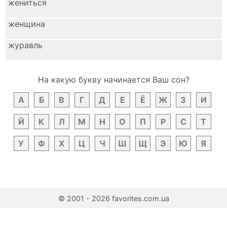
жениться
женщина
журавль
На какую букву начинается Ваш сон?
А
Б
В
Г
Д
Е
Ё
Ж
З
И
Й
К
Л
М
Н
О
П
Р
С
Т
У
Ф
Х
Ц
Ч
Ш
Щ
Э
Ю
Я
© 2001 - 2026 favorites.com.ua