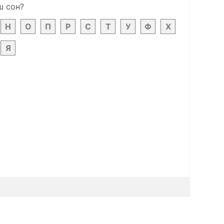
ш сон?
Н
О
П
Р
С
Т
У
Ф
Х
Я