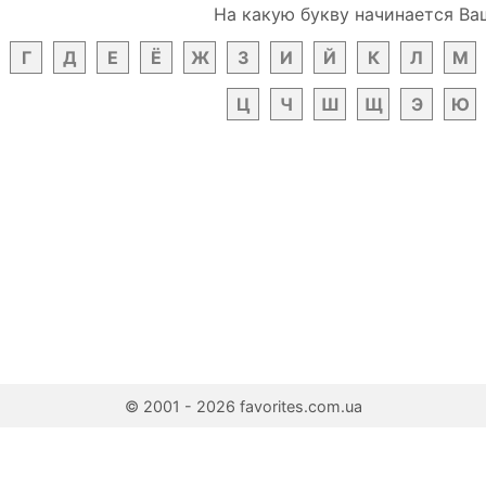
На какую букву начинается Ва
Г
Д
Е
Ё
Ж
З
И
Й
К
Л
М
Ц
Ч
Ш
Щ
Э
Ю
© 2001 - 2026 favorites.com.ua