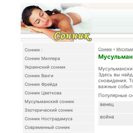
Cонник
»
Мусульм
Cонник :
Мусульманс
Сонник Миллера
Украинский сонник
Мусульманский
Здесь вы найд
Сонник Ванги
сновидения. Т
Сонник Фрейда
важные событ
Сонник Цветкова
Популярные сн
Мусульманский сонник
венец
Эзотерический сонник
война
Сонник Нострадамуса
Современный сонник