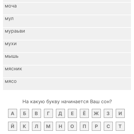
моча
мул
мураьви
мухи
мышь
мясник
мясо
На какую букву начинается Ваш сон?
А
Б
В
Г
Д
Е
Ё
Ж
З
И
Й
К
Л
М
Н
О
П
Р
С
Т