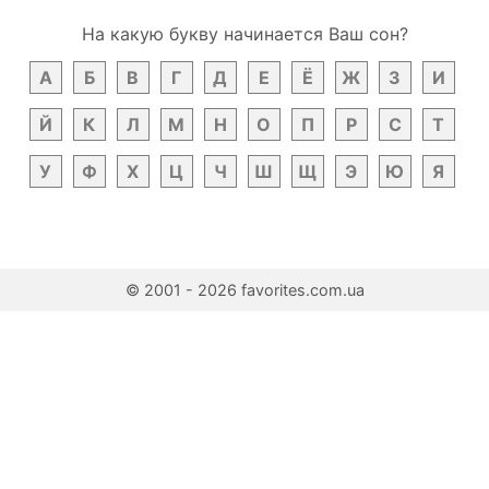
На какую букву начинается Ваш сон?
А
Б
В
Г
Д
Е
Ё
Ж
З
И
Й
К
Л
М
Н
О
П
Р
С
Т
У
Ф
Х
Ц
Ч
Ш
Щ
Э
Ю
Я
© 2001 - 2026 favorites.com.ua