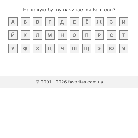
На какую букву начинается Ваш сон?
А
Б
В
Г
Д
Е
Ё
Ж
З
И
Й
К
Л
М
Н
О
П
Р
С
Т
У
Ф
Х
Ц
Ч
Ш
Щ
Э
Ю
Я
© 2001 - 2026 favorites.com.ua