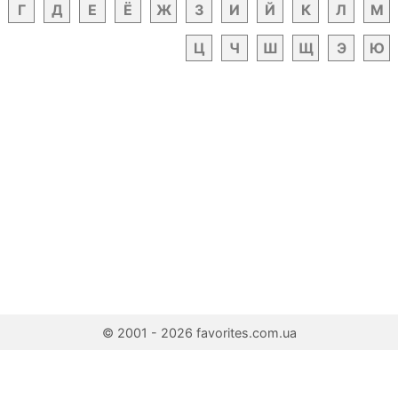
Г
Д
Е
Ё
Ж
З
И
Й
К
Л
М
Ц
Ч
Ш
Щ
Э
Ю
© 2001 - 2026 favorites.com.ua