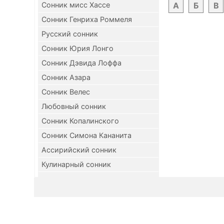
Сонник мисс Хассе
А
Б
В
Сонник Генриха Роммеля
Русский сонник
Сонник Юрия Лонго
Сонник Дэвида Лоффа
Сонник Азара
Сонник Велес
Любовный сонник
Сонник Копалинского
Сонник Симона Кананита
Ассирийский сонник
Кулинарный сонник