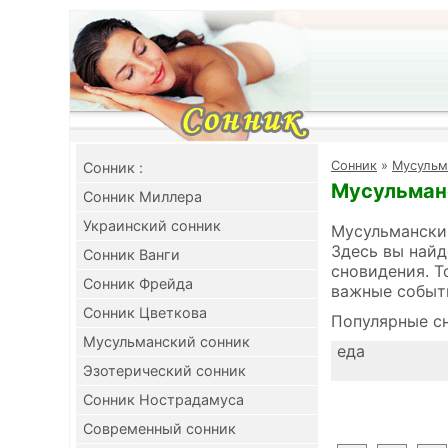
Cонник
»
Мусульм
Cонник :
Мусульманс
Сонник Миллера
Украинский сонник
Мусульманский
Здесь вы найд
Сонник Ванги
сновидения. Т
Сонник Фрейда
важные событ
Сонник Цветкова
Популярные сн
Мусульманский сонник
еда
Эзотерический сонник
Сонник Нострадамуса
Современный сонник