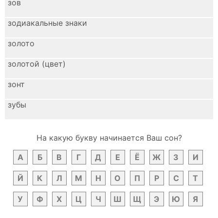
зов
зодиакальные знаки
золото
золотой (цвет)
зонт
зубы
На какую букву начинается Ваш сон?
А
Б
В
Г
Д
Е
Ё
Ж
З
И
Й
К
Л
М
Н
О
П
Р
С
Т
У
Ф
Х
Ц
Ч
Ш
Щ
Э
Ю
Я