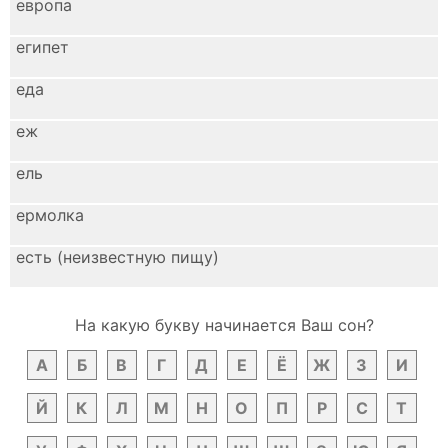
европа
египет
еда
еж
ель
ермолка
есть (неизвестную пищу)
На какую букву начинается Ваш сон?
А
Б
В
Г
Д
Е
Ё
Ж
З
И
Й
К
Л
М
Н
О
П
Р
С
Т