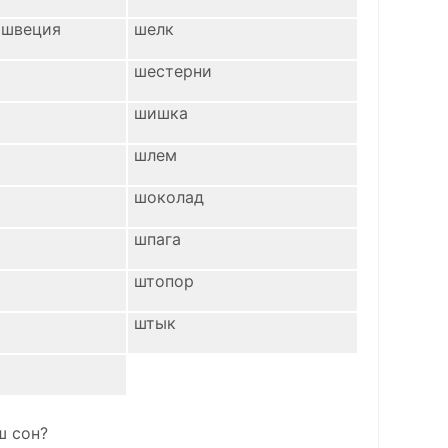
 швеция
шелк
шестерни
шишка
шлем
шоколад
шпага
штопор
штык
ш сон?