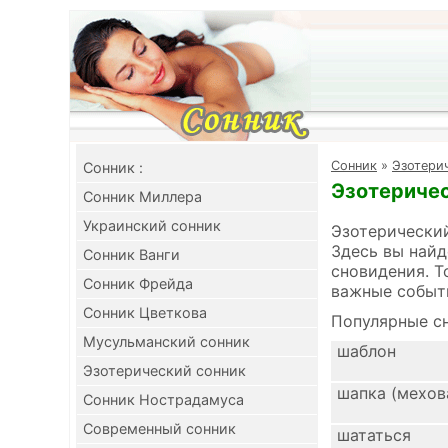
Cонник
»
Эзотери
Cонник :
Эзотеричес
Сонник Миллера
Украинский сонник
Эзотерический
Здесь вы найд
Сонник Ванги
сновидения. Т
Сонник Фрейда
важные событ
Сонник Цветкова
Популярные сн
Мусульманский сонник
шаблон
Эзотерический сонник
шапка (мехов
Сонник Нострадамуса
Современный сонник
шататься