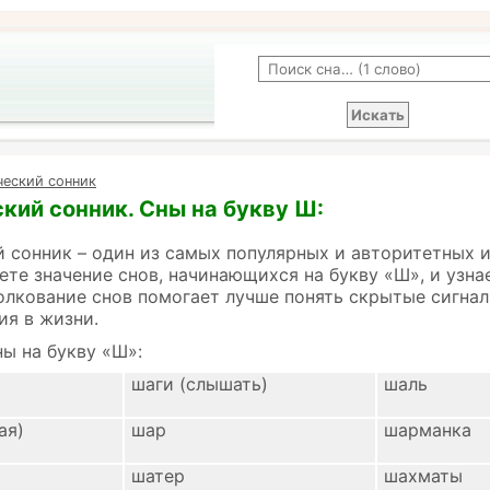
ческий сонник
кий сонник. Сны на букву Ш:
 сонник – один из самых популярных и авторитетных 
ете значение снов, начинающихся на букву «Ш», и узна
олкование снов помогает лучше понять скрытые сигнал
ия в жизни.
ы на букву «Ш»:
шаги (слышать)
шаль
ая)
шар
шарманка
шатер
шахматы