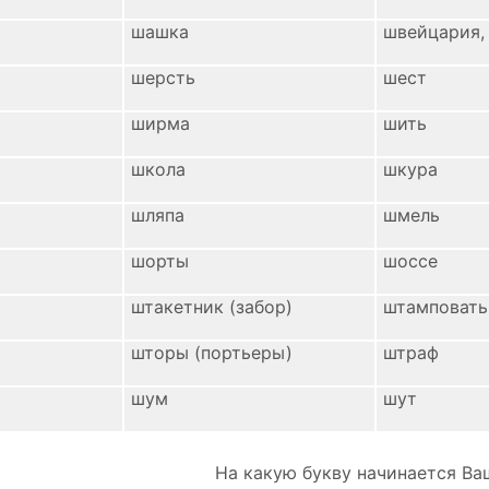
шашка
швейцария,
шерсть
шест
ширма
шить
школа
шкура
шляпа
шмель
шорты
шоссе
штакетник (забор)
штамповать
шторы (портьеры)
штраф
шум
шут
На какую букву начинается Ва