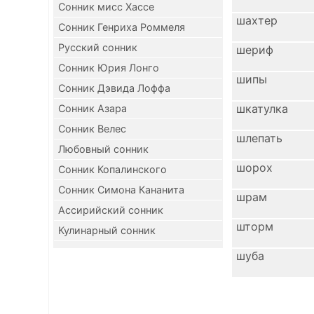
Сонник мисс Хассе
шахтер
Сонник Генриха Роммеля
Русский сонник
шериф
Сонник Юрия Лонго
шипы
Сонник Дэвида Лоффа
шкатулка
Сонник Азара
Сонник Велес
шлепать
Любовный сонник
шорох
Сонник Копалинского
Сонник Симона Кананита
шрам
Ассирийский сонник
шторм
Кулинарный сонник
шуба