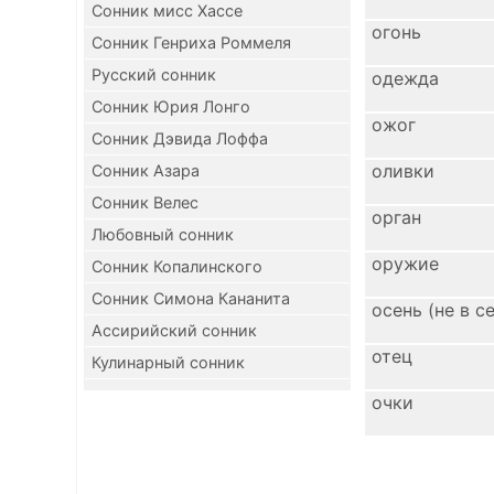
Сонник мисс Хассе
огонь
Сонник Генриха Роммеля
Русский сонник
одежда
Сонник Юрия Лонго
ожог
Сонник Дэвида Лоффа
оливки
Сонник Азара
Сонник Велес
орган
Любовный сонник
оружие
Сонник Копалинского
Сонник Симона Кананита
осень (не в с
Ассирийский сонник
отец
Кулинарный сонник
очки