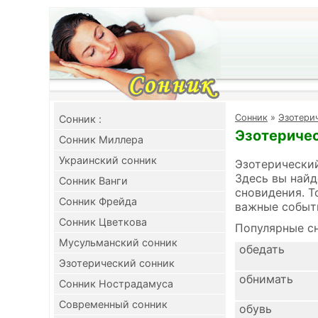
Cонник
»
Эзотери
Cонник :
Эзотеричес
Сонник Миллера
Украинский сонник
Эзотерический
Здесь вы найд
Сонник Ванги
сновидения. Т
Сонник Фрейда
важные событ
Сонник Цветкова
Популярные сн
Мусульманский сонник
обедать
Эзотерический сонник
обнимать
Сонник Нострадамуса
Современный сонник
обувь