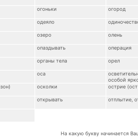
огоньки
огород
одеяло
одиночеств
озеро
олень
опаздывать
операция
органы тела
орел
оса
осветитель
особой ярк
езон)
осколки
острие (ос
открывать
отплытие, 
На какую букву начинается Ва