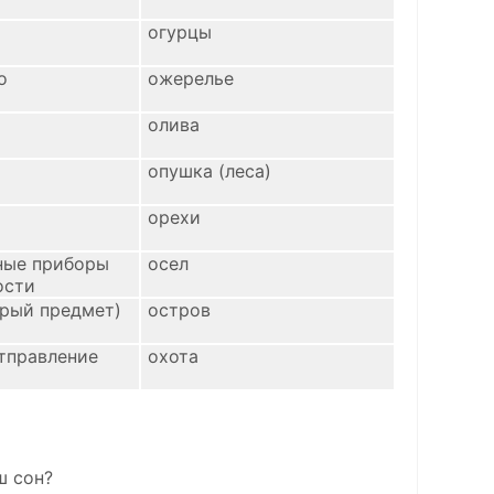
огурцы
о
ожерелье
олива
опушка (леса)
орехи
ные приборы
осел
ости
трый предмет)
остров
отправление
охота
ш сон?