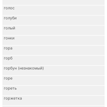
голос
голуби
голый
гонки
гора
горб
горбун (незнакомый)
горе
гореть
горжетка