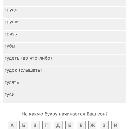
грудь
груши
грязь
губы
гудеть (во что-либо)
гудок (слышать)
гулять
гуси
На какую букву начинается Ваш сон?
А
Б
В
Г
Д
Е
Ё
Ж
З
И