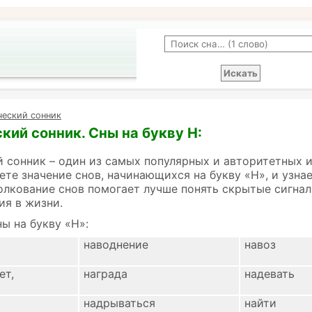
ческий сонник
кий сонник. Сны на букву Н:
 сонник – один из самых популярных и авторитетных 
ете значение снов, начинающихся на букву «Н», и узна
олкование снов помогает лучше понять скрытые сигнал
ия в жизни.
ы на букву «Н»:
наводнение
навоз
ет,
награда
надевать
надрываться
найти