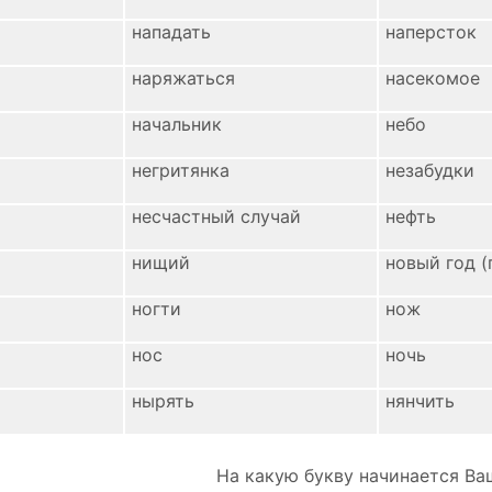
нападать
наперсток
наряжаться
насекомое
начальник
небо
негритянка
незабудки
несчастный случай
нефть
нищий
новый год (
ногти
нож
нос
ночь
нырять
нянчить
На какую букву начинается Ва