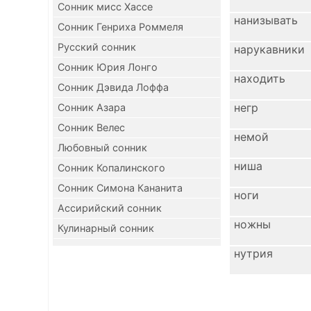
Сонник мисс Хассе
нанизывать
Сонник Генриха Роммеля
Русский сонник
нарукавники
Сонник Юрия Лонго
находить
Сонник Дэвида Лоффа
негр
Сонник Азара
Сонник Велес
немой
Любовный сонник
ниша
Сонник Копалинского
Сонник Симона Кананита
ноги
Ассирийский сонник
ножны
Кулинарный сонник
нутрия