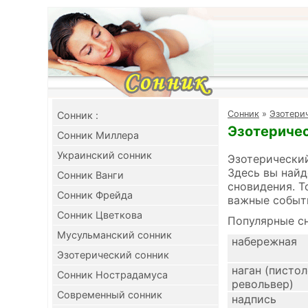
Cонник
»
Эзотери
Cонник :
Эзотеричес
Сонник Миллера
Украинский сонник
Эзотерический
Здесь вы найд
Сонник Ванги
сновидения. Т
Сонник Фрейда
важные событ
Сонник Цветкова
Популярные сн
Мусульманский сонник
набережная
Эзотерический сонник
наган (пистол
Сонник Нострадамуса
револьвер)
Современный сонник
надпись