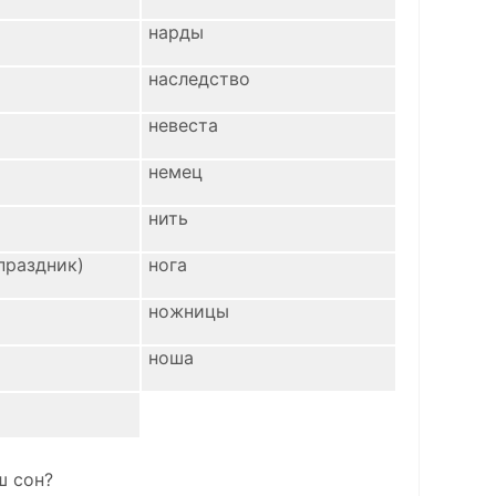
нарды
наследство
невеста
немец
нить
праздник)
нога
ножницы
ноша
ш сон?