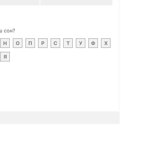
ш сон?
Н
О
П
Р
С
Т
У
Ф
Х
Я