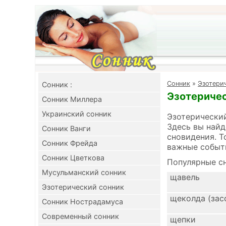
Cонник
»
Эзотери
Cонник :
Эзотеричес
Сонник Миллера
Украинский сонник
Эзотерический
Здесь вы найд
Сонник Ванги
сновидения. Т
Сонник Фрейда
важные событ
Сонник Цветкова
Популярные сн
Мусульманский сонник
щавель
Эзотерический сонник
щеколда (зас
Сонник Нострадамуса
Современный сонник
щепки