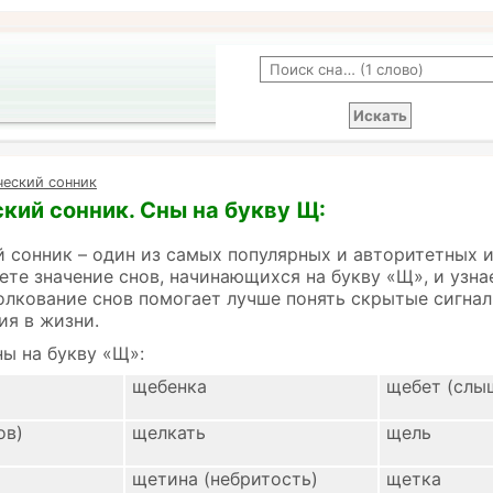
ческий сонник
кий сонник. Сны на букву Щ:
 сонник – один из самых популярных и авторитетных 
ете значение снов, начинающихся на букву «Щ», и узна
олкование снов помогает лучше понять скрытые сигнал
ия в жизни.
ы на букву «Щ»:
щебенка
щебет (слы
ов)
щелкать
щель
щетина (небритость)
щетка