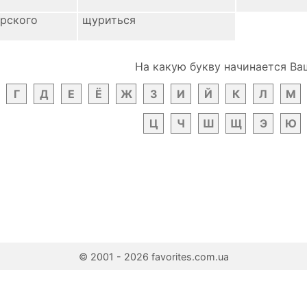
рского
щуриться
На какую букву начинается Ва
Г
Д
Е
Ё
Ж
З
И
Й
К
Л
М
Ц
Ч
Ш
Щ
Э
Ю
© 2001 - 2026 favorites.com.ua