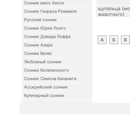
Сонник мисс Хассе
щупальца (мо
Сонник Генриха Роммеля
животного)
Русский сонник
Сонник Юрия Лонго
Сонник Дэвида Лоффа
А
Б
В
Сонник Азара
Сонник Велес
Любовный сонник
Сонник Копалинского
Сонник Симона Кананита
Ассирийский сонник
Кулинарный сонник