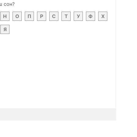
ш сон?
Н
О
П
Р
С
Т
У
Ф
Х
Я