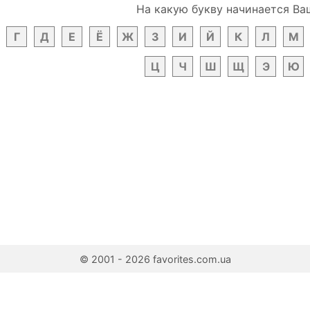
На какую букву начинается Ва
Г
Д
Е
Ё
Ж
З
И
Й
К
Л
М
Ц
Ч
Ш
Щ
Э
Ю
© 2001 - 2026 favorites.com.ua