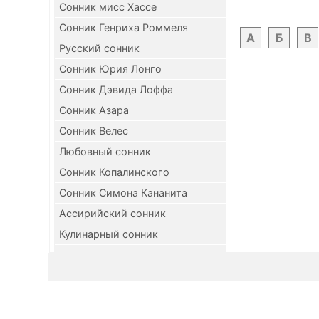
Сонник мисс Хассе
Сонник Генриха Роммеля
А
Б
В
Русский сонник
Сонник Юрия Лонго
Сонник Дэвида Лоффа
Сонник Азара
Сонник Велес
Любовный сонник
Сонник Копалинского
Сонник Симона Кананита
Ассирийский сонник
Кулинарный сонник