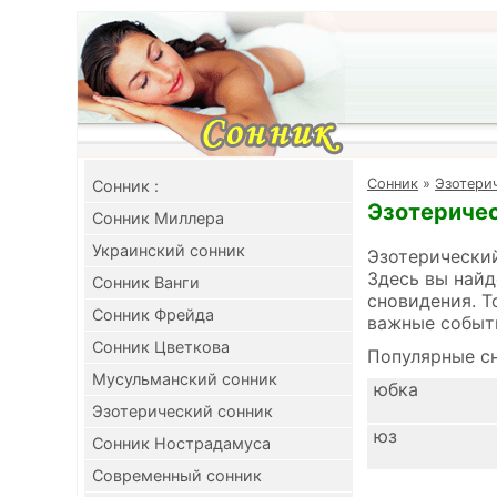
Cонник
»
Эзотери
Cонник :
Эзотеричес
Сонник Миллера
Украинский сонник
Эзотерический
Здесь вы найд
Сонник Ванги
сновидения. Т
Сонник Фрейда
важные событ
Сонник Цветкова
Популярные сн
Мусульманский сонник
юбка
Эзотерический сонник
юз
Сонник Нострадамуса
Современный сонник