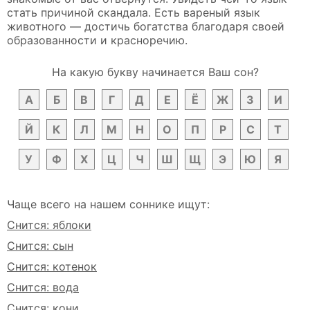
стать причиной скандала. Есть вареный язык
животного — достичь богатства благодаря своей
образованности и красноречию.
На какую букву начинается Ваш сон?
А
Б
В
Г
Д
Е
Ё
Ж
З
И
Й
К
Л
М
Н
О
П
Р
С
Т
У
Ф
Х
Ц
Ч
Ш
Щ
Э
Ю
Я
Чаще всего на нашем соннике ищут:
Снится: яблоки
Снится: сын
Снится: котенок
Снится: вода
Снится: кони