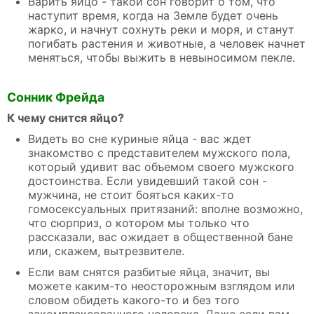
Варить яйцо - такой сон говорит о том, что
наступит время, когда на Земле будет очень
жарко, и начнут сохнуть реки и моря, и станут
погибать растения и животные, а человек начнет
меняться, чтобы выжить в невыносимом пекле.
Сонник Фрейда
К чему снится яйцо?
Видеть во сне куриные яйца - вас ждет
знакомство с представителем мужского пола,
который удивит вас объемом своего мужского
достоинства. Если увидевший такой сон -
мужчина, не стоит бояться каких-то
гомосексуальных притязаний: вполне возможно,
что сюрприз, о котором мы только что
рассказали, вас ожидает в общественной бане
или, скажем, вытрезвителе.
Если вам снятся разбитые яйца, значит, вы
можете каким-то неосторожным взглядом или
словом обидеть какого-то и без того
закомплексованного человека. Даже если вам