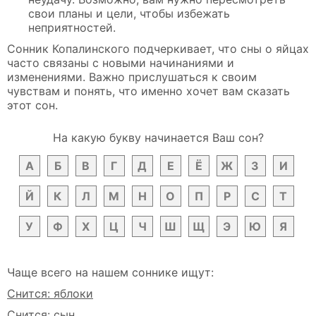
свои планы и цели, чтобы избежать
неприятностей.
Сонник Копалинского подчеркивает, что сны о яйцах
часто связаны с новыми начинаниями и
изменениями. Важно прислушаться к своим
чувствам и понять, что именно хочет вам сказать
этот сон.
На какую букву начинается Ваш сон?
А
Б
В
Г
Д
Е
Ё
Ж
З
И
Й
К
Л
М
Н
О
П
Р
С
Т
У
Ф
Х
Ц
Ч
Ш
Щ
Э
Ю
Я
Чаще всего на нашем соннике ищут:
Снится: яблоки
Снится: сын