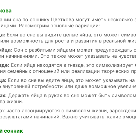
кова
ании сна по соннику Цветкова могут иметь несколько з
яйцами. Рассмотрим основные вариации:
а:
Если во сне вы видите целые яйца, это может симв
 или возможность для роста и развития в реальной жиз
яйца:
Сон с разбитыми яйцами может предупреждать о 
ли начинаниями. Это также может указывать на чувств
зде:
Если яйца находятся в гнезде, это символизирует
тия семейных отношений или реализации творческих п
ца:
Если во сне вы едите яйца, это может указывать на
 внутренней потребности или даже возможное увеличе
ах:
Держать яйца в руках во сне может быть символом
па жизни.
ах часто ассоциируются с символом жизни, зарождения
результатами начинаний. Важно учитывать, какие эмоц
й сонник