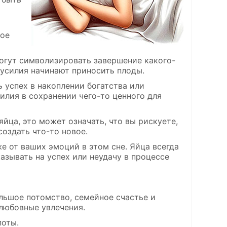
ное
огут символизировать завершение какого-
и усилия начинают приносить плоды.
 успех в накоплении богатства или
илия в сохранении чего-то ценного для
йца, это может означать, что вы рискуете,
создать что-то новое.
же от ваших эмоций в этом сне. Яйца всегда
зывать на успех или неудачу в процессе
ольшое потомство, семейное счастье и
любовные увлечения.
поты.