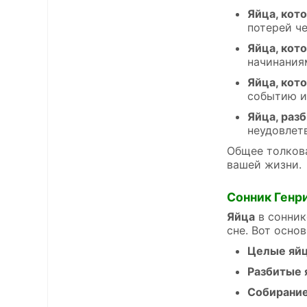
Яйца, кот
потерей ч
Яйца, кот
начинаниям
Яйца, кот
событию и
Яйца, раз
неудовлет
Общее толкова
вашей жизни.
Сонник Генр
Яйца
в сонник
сне. Вот осно
Целые яйц
Разбитые 
Собирание