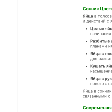
Сонник Цвет
Яйца
в толков
и действий с 
Целые яйц
начинания
Разбитые 
планами и
Яйца в гне
для разви
Кушать яй
насыщение
Яйца в рук
нового эта
Яйца в сонник
связанными с 
Современны