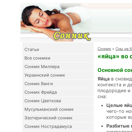
Cонник
»
Сны на б
Cтатьи
«яйца» во 
Все сонники
Сонник Миллера
Основной со
Украинский сонник
Яйца
в сновид
Сонник Ванги
контекста и д
плодородие и 
Сонник Фрейда
сна:
Сонник Цветкова
Целые яйц
Мусульманский сонник
чего-то но
которые е
Эзотерический сонник
Разбитые 
Сонник Нострадамуса
символизи