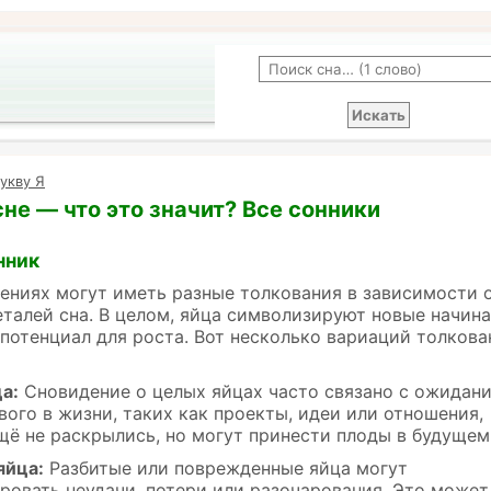
укву Я
сне — что это значит? Все сонники
нник
ениях могут иметь разные толкования в зависимости 
еталей сна. В целом, яйца символизируют новые начина
потенциал для роста. Вот несколько вариаций толкова
а:
Сновидение о целых яйцах часто связано с ожидан
вого в жизни, таких как проекты, идеи или отношения,
щё не раскрылись, но могут принести плоды в будущем
яйца:
Разбитые или поврежденные яйца могут
ровать неудачи, потери или разочарования. Это может