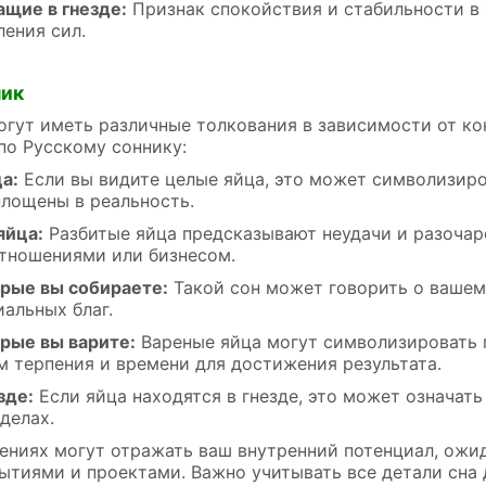
ащие в гнезде:
Признак спокойствия и стабильности в 
ления сил.
ник
огут иметь различные толкования в зависимости от ко
по Русскому соннику:
а:
Если вы видите целые яйца, это может символизиро
площены в реальность.
яйца:
Разбитые яйца предсказывают неудачи и разочар
тношениями или бизнесом.
орые вы собираете:
Такой сон может говорить о вашем
альных благ.
орые вы варите:
Вареные яйца могут символизировать 
 терпения и времени для достижения результата.
зде:
Если яйца находятся в гнезде, это может означать
делах.
ениях могут отражать ваш внутренний потенциал, ожи
тиями и проектами. Важно учитывать все детали сна д