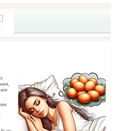
от
ния,
ния
ием
.
 быть