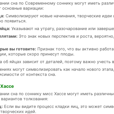
ании сна по Современному соннику могут иметь различ
т основные вариации:
а:
Символизируют новые начинания, творческие идеи 
о появиться.
яйца:
Указывают на утрату, разочарование или заверше
плятами:
Это знак новых перспектив и роста, вероятно
орые вы готовите:
Признак того, что вы активно работа
ции, которые скоро принесут плоды.
а об яйцах зависит от деталей, поэтому важно учесть 
ениях могут символизировать как начало нового этапа
висимости от контекста сна.
 Хассе
ании сна по соннику мисс Хассе могут иметь различные
 вариантов толкования:
ц:
Если вы видите процесс кладки яиц, это может симв
 творческих идей.