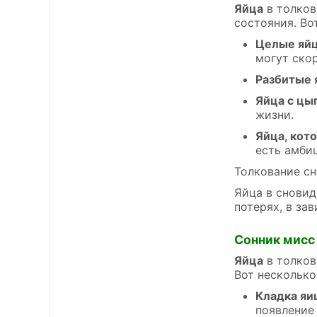
Яйца
в толков
состояния. Во
Целые яйц
могут скор
Разбитые 
Яйца с цы
жизни.
Яйца, кот
есть амби
Толкование сн
Яйца в сновид
потерях, в за
Сонник мисс
Яйца
в толков
Вот несколько
Кладка яи
появление