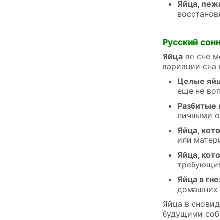
Яйца, леж
восстанов
Русский сон
Яйца
во сне м
вариации сна 
Целые яйц
еще не во
Разбитые 
личными о
Яйца, кот
или матери
Яйца, кот
требующим
Яйца в гне
домашних 
Яйца в сновид
будущими собы