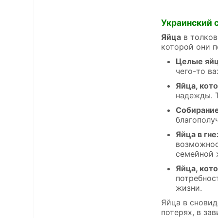
Украинский 
Яйца
в толков
которой они п
Целые яйц
чего-то ва
Яйца, кот
надежды. 
Собирание
благополу
Яйца в гне
возможнос
семейной 
Яйца, кот
потребнос
жизни.
Яйца в сновид
потерях, в за