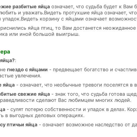
ежие разбитые яйца
означает, что судьба будет к Вам
 любить и уважать.Видеть протухшие яйца означает, ч
 упадок.Видеть корзину с яйцами означает возможнос
приснились яйца птиц, то Вам достанется неожиданное 
ика или иной большой выигрыш.
лера
 яйца?
:
сне
гнездо с яйцами
- предвещает богатство и счастли
астые увлечения.
е яйца
- означает, что необычные тревоги поселятся в 
збитые свежие яйца
- знак того, что судьба готова щ
праведливости сделают Вас любимцем многих людей.
ца
- сулят потерю собственности и упадок в делах. Кор
ть в выгодных деловых операциях.
есу птичьи яйца
- означает возможное наследство от д