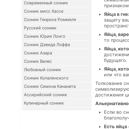
Современный сонник
признаком 
Сонник мисс Хассе
Яйца в гне
Сонник Генриха Роммеля
защиту ва
пространст
Русский сонник
Яйца, вар
Сонник Юрия Лонго
то процесс
Сонник Дэвида Лоффа
Яйца, кот
Сонник Азара
достижени
будущего.
Сонник Велес
Яйца, кот
Любовный сонник
или что ва
Сонник Копалинского
Толкование сн
Сонник Симона Кананита
символизируют
достижения ц
Ассирийский сонник
Кулинарный сонник
Альернативно
Если во с
благополу
Есть яйца