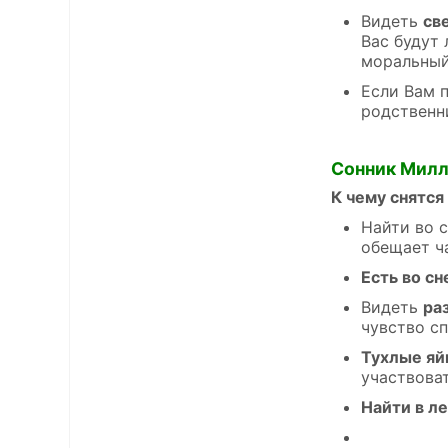
Видеть
св
Вас будут
моральный
Если Вам 
родственн
Сонник Мил
К чему снятся
Найти во 
обещает ч
Есть во сн
Видеть
ра
чувство с
Тухлые яй
участвова
Найти в л