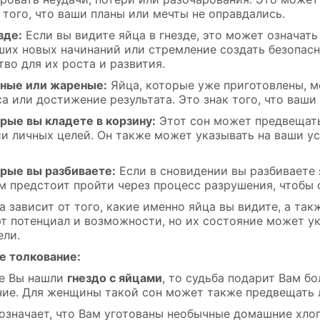
того, что ваши планы или мечты не оправдались.
зде:
Если вы видите яйца в гнезде, это может означать
ших новых начинаний или стремление создать безопас
во для их роста и развития.
еные или жареные:
Яйца, которые уже приготовлены, м
а или достижение результата. Это знак того, что ваш
орые вы кладете в корзину:
Этот сон может предвещать
и личных целей. Он также может указывать на ваши ус
орые вы разбиваете:
Если в сновидении вы разбиваете я
м предстоит пройти через процесс разрушения, чтобы 
а зависит от того, какие именно яйца вы видите, а так
 потенциал и возможности, но их состояние может ука
ели.
е толкование:
не Вы нашли
гнездо с яйцами
, то судьба подарит Вам б
чие. Для женщины такой сон может также предвещать 
означает, что Вам уготованы необычные домашние хло