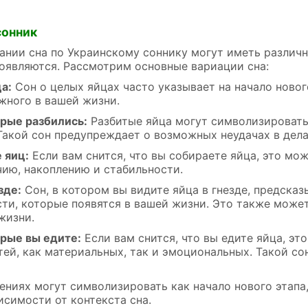
сонник
ании сна по Украинскому соннику могут иметь различн
оявляются. Рассмотрим основные вариации сна:
а:
Сон о целых яйцах часто указывает на начало новог
жного в вашей жизни.
орые разбились:
Разбитые яйца могут символизировать
Такой сон предупреждает о возможных неудачах в дела
 яиц:
Если вам снится, что вы собираете яйца, это мож
чию, накоплению и стабильности.
зде:
Сон, в котором вы видите яйца в гнезде, предска
ти, которые появятся в вашей жизни. Это также может 
жизни.
орые вы едите:
Если вам снится, что вы едите яйца, э
тей, как материальных, так и эмоциональных. Такой со
ениях могут символизировать как начало нового этапа
висимости от контекста сна.