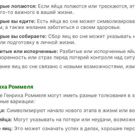
орые лопаются:
Если яйца лопаются или трескаются, эт
его-то важного в вашей жизни.
орые вы едите:
Есть яйца во сне может символизирова
, а также желание заботиться о своем здоровье.
орые вы собираете:
Сбор яиц во сне может указывать 
ли подготовку в личной жизни.
битые или испорченные:
Разбитые или испорченные яй
воренность или страх перед потерей контроля над ситу
ние яиц во сне связано с новыми возможностями, изм
иха Роммеля
е Генриха Роммеля могут иметь разные толкования в з
вные вариации:
а:
Символизируют начало нового этапа в жизни или во
яйца:
Могут указывать на потери или неудачи, возмож
 яиц:
Это может означать успех в делах, хорошие перс