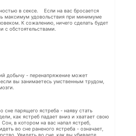
тностью в сексе. Если на вас бросается
ить максимум удовольствия при минимуме
овеком. К сожалению, ничего сделать будет
зи с обстоятельствами.
щий добычу - перенапряжение может
- если вы занимаетесь умственным трудом,
мозги.
о сне парящего ястреба - наяву стать
ели, как ястреб падает вниз и хватает свою
 Сон, в котором на вас напал ястреб,
идеть во сне раненого ястреба - означает,
тво. Увидеть во сне, как вы убиваете