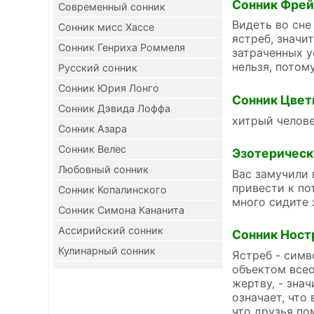
Сонник Фре
Современный сонник
Видеть во сне
Сонник мисс Хассе
ястреб, значи
Сонник Генриха Роммеля
затраченных у
нельзя, потом
Русский сонник
Сонник Юрия Лонго
Сонник Цвет
Сонник Дэвида Лоффа
хитрый челове
Сонник Азара
Сонник Велес
Эзотерическ
Любовный сонник
Вас замучили 
привести к по
Сонник Копалинского
много сидите 
Сонник Симона Кананита
Ассирийский сонник
Сонник Ност
Кулинарный сонник
Ястреб - симв
объектом всео
жертву, - зна
означает, что
что друзья по