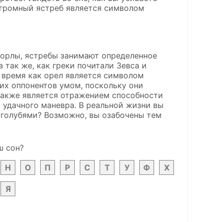
 огромный ястреб является символом
 и орлы, ястребы занимают определенное
 так же, как греки почитали Зевса и
о время как орел является символом
их оппонентов умом, поскольку они
также является отражением способности
 удачного маневра. В реальной жизни вы
с голубями? Возможно, вы озабочены тем
ш сон?
Н
О
П
Р
С
Т
У
Ф
Х
Я