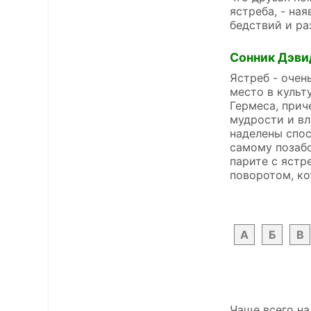
ястреба, - на
бедствий и р
Сонник Дэви
Ястреб - очен
место в культ
Гермеса, прич
мудрости и вл
наделены спос
самому позабо
парите с ястр
поворотом, к
А
Б
В
Чаще всего на