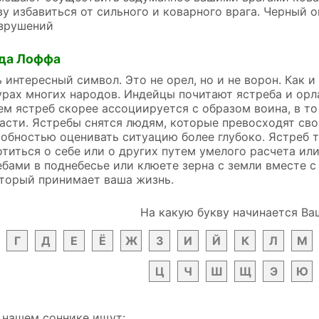
яву избавиться от сильного и коварного врага. Черный
азрушений
да Лоффа
ь интересный символ. Это не орел, но и не ворон. Как
урах многих народов. Индейцы почитают ястреба и орла
ем ястреб скорее ассоциируется с образом воина, в т
асти. Ястребы снятся людям, которые превосходят сво
обностью оценивать ситуацию более глубоко. Ястреб 
титься о себе или о других путем умелого расчета или
ебами в поднебесье или клюете зерна с земли вместе 
оторый принимает ваша жизнь.
На какую букву начинается Ва
Г
Д
Е
Ё
Ж
З
И
Й
К
Л
М
Ц
Ч
Ш
Щ
Э
Ю
 нашем соннике ищут: