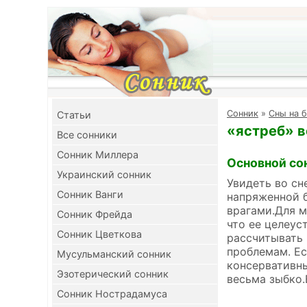
Cонник
»
Сны на б
Cтатьи
«ястреб» в
Все сонники
Сонник Миллера
Основной со
Украинский сонник
Увидеть во сн
Сонник Ванги
напряженной 
врагами.Для м
Сонник Фрейда
что ее целеус
Сонник Цветкова
рассчитывать 
проблемам. Ес
Мусульманский сонник
консервативны
Эзотерический сонник
весьма зыбко.
Сонник Нострадамуса