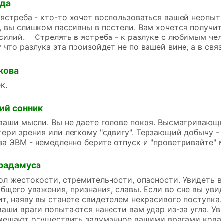
йда
 ястреба - кто-то хочет воспользоваться вашей неопы
т, вы слишком пассивны в постели. Вам хочется получ
силий. Стрелять в ястреба - к разлуке с любимым чел
у что разлука эта произойдет не по вашей вине, а в свя
кова
к.
ий сонник
ваши мысли. Вы не даете голове покоя. Высматриваю
тери зрения или легкому "сдвигу". Терзающий добычу 
за ЭВМ - немедленно берите отпуск и "проветривайте" 
радамуса
ол жестокости, стремительности, опасности. Увидеть в
бщего уважения, признания, славы. Если во сне вы увид
чит, наяву вы станете свидетелем некрасивого поступка.
 ваши враги попытаются нанести вам удар из-за угла. Ув
мешают осуществить задуманное вашими врагами коварс