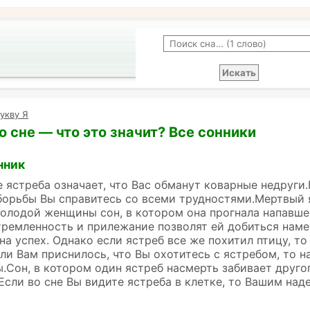
укву Я
о сне — что это значит? Все сонники
нник
е ястреба означает, что Вас обманут коварные недруги
борьбы Вы справитесь со всеми трудностями.Мертвый 
олодой женщины сон, в котором она прогнала напавше
тремленность и прилежание позволят ей добиться намеч
на успех. Однако если ястреб все же похитил птицу, то
ли Вам приснилось, что Вы охотитесь с ястребом, то 
.Сон, в котором один ястреб насмерть забивает другог
Если во сне Вы видите ястреба в клетке, то Вашим над