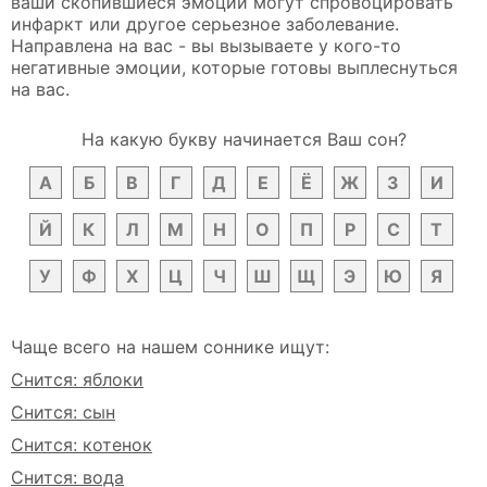
ваши скопившиеся эмоции могут спровоцировать
инфаркт или другое серьезное заболевание.
Направлена на вас - вы вызываете у кого-то
негативные эмоции, которые готовы выплеснуться
на вас.
На какую букву начинается Ваш сон?
А
Б
В
Г
Д
Е
Ё
Ж
З
И
Й
К
Л
М
Н
О
П
Р
С
Т
У
Ф
Х
Ц
Ч
Ш
Щ
Э
Ю
Я
Чаще всего на нашем соннике ищут:
Снится: яблоки
Снится: сын
Снится: котенок
Снится: вода