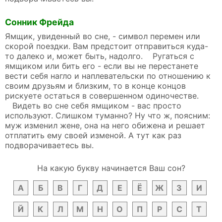
Сонник Фрейда
Ямщик, увиденный во сне, - символ перемен или
скорой поездки. Вам предстоит отправиться куда-
то далеко и, может быть, надолго. Ругаться с
ямщиком или бить его - если вы не перестанете
вести себя нагло и наплевательски по отношению к
своим друзьям и близким, то в конце концов
рискуете остаться в совершенном одиночестве.
Видеть во сне себя ямщиком - вас просто
используют. Слишком туманно? Ну что ж, поясним:
муж изменил жене, она на него обижена и решает
отплатить ему своей изменой. А тут как раз
подворачиваетесь вы.
На какую букву начинается Ваш сон?
А
Б
В
Г
Д
Е
Ё
Ж
З
И
Й
К
Л
М
Н
О
П
Р
С
Т