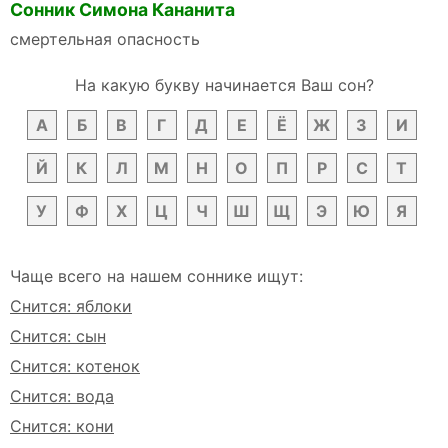
Сонник Симона Кананита
смертельная опасность
На какую букву начинается Ваш сон?
А
Б
В
Г
Д
Е
Ё
Ж
З
И
Й
К
Л
М
Н
О
П
Р
С
Т
У
Ф
Х
Ц
Ч
Ш
Щ
Э
Ю
Я
Чаще всего на нашем соннике ищут:
Снится: яблоки
Снится: сын
Снится: котенок
Снится: вода
Снится: кони