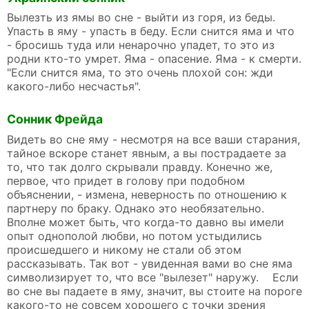
Вылезть из ямы во сне - выйти из горя, из беды.
Упасть в яму - упасть в беду. Если снится яма и что
- бросишь туда или ненарочно упадет, то это из
родни кто-то умрет. Яма - опасение. Яма - к смерти.
"Если снится яма, то это очень плохой сон: жди
какого-либо несчастья".
Сонник Фрейда
Видеть во сне яму - несмотря на все ваши старания,
тайное вскоре станет явным, а вы пострадаете за
то, что так долго скрывали правду. Конечно же,
первое, что придет в голову при подобном
объяснении, - измена, неверность по отношению к
партнеру по браку. Однако это необязательно.
Вполне может быть, что когда-то давно вы имели
опыт однополой любви, но потом устыдились
происшедшего и никому не стали об этом
рассказывать. Так вот - увиденная вами во сне яма
символизирует то, что все "вылезет" наружу. Если
во сне вы падаете в яму, значит, вы стоите на пороге
какого-то не совсем хорошего с точки зрения