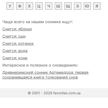
У
Ф
Х
Ц
Ч
Ш
Щ
Э
Ю
Я
Чаще всего на нашем соннике ищут:
Снится: яблоки
Снится: сын
Снится: котенок
Снится: вода
Снится: кони
Интересное и полезное о сновидениях:
Древнеримский сонник Артемидора: первая
сохранившаяся книга толкования снов
© 2001 - 2026 favorites.com.ua