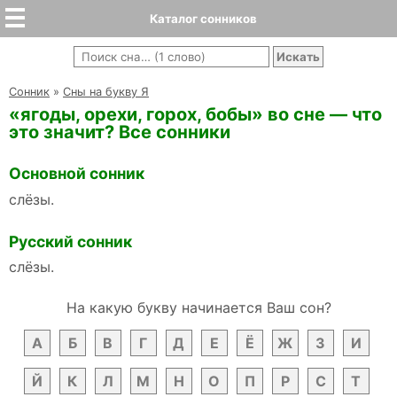
Каталог сонников
Cонник
»
Сны на букву Я
«ягоды, орехи, горох, бобы» во сне — что
это значит? Все сонники
Основной сонник
слёзы.
Русский сонник
слёзы.
На какую букву начинается Ваш сон?
А
Б
В
Г
Д
Е
Ё
Ж
З
И
Й
К
Л
М
Н
О
П
Р
С
Т