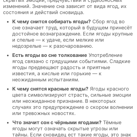
изменений. Значение сна зависит от вида ягод, их
состояния и действий сновидца.
К чему снится собирать ягоды?
Сбор ягод во
сне означает труд, который в будущем принесёт
достойное вознаграждение. Если ягоды крупные
и спелые — к удаче, если мелкие или
недозрелые — к разочарованию.
Есть ягоды во сне толкование
Употребление
ягод связано с грядущими событиями. Сладкие
ягоды предвещают радость и приятные
известия, а кислые или горькие — к
неожиданным испытаниям.
К чему снятся красные ягоды?
Ягоды красного
цвета символизируют страсть, сильные эмоции
или неожиданное признание. В некоторых
случаях это предупреждение о скором волнении
или тревожных новостях.
Что значит сон с чёрными ягодами?
Тёмные
ягоды могут означать скрытые угрозы или
тайны. Если сновидец ест такие ягоды, это знак