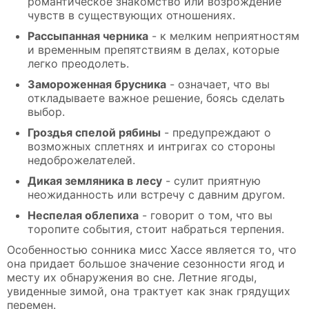
романтическое знакомство или возрождение
чувств в существующих отношениях.
Рассыпанная черника
- к мелким неприятностям
и временным препятствиям в делах, которые
легко преодолеть.
Замороженная брусника
- означает, что вы
откладываете важное решение, боясь сделать
выбор.
Гроздья спелой рябины
- предупреждают о
возможных сплетнях и интригах со стороны
недоброжелателей.
Дикая земляника в лесу
- сулит приятную
неожиданность или встречу с давним другом.
Неспелая облепиха
- говорит о том, что вы
торопите события, стоит набраться терпения.
Особенностью сонника мисс Хассе является то, что
она придает большое значение сезонности ягод и
месту их обнаружения во сне. Летние ягоды,
увиденные зимой, она трактует как знак грядущих
перемен.