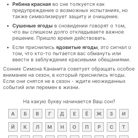
Рябина красная
во сне толкуется как
предупреждение о возможных испытаниях, но
также символизирует защиту и очищение.
Сушеные ягоды
в сновидении говорят о том,
что вы слишком долго откладываете важное
решение. Пришло время действовать.
Если приснились
ядовитые ягоды
, это сигнал о
том, что кто-то пытается вас обмануть или
ввести в заблуждение красивыми обещаниями.
Сонник Симона Кананита советует обращать особое
внимание на сезон, в который приснились ягоды.
Если они снятся не в сезон - ждите неожиданных
событий или перемен в жизни.
На какую букву начинается Ваш сон?
А
Б
В
Г
Д
Е
Ё
Ж
З
И
Й
К
Л
М
Н
О
П
Р
С
Т