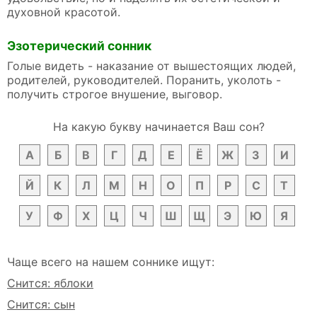
духовной красотой.
Эзотерический сонник
Голые видеть - наказание от вышестоящих людей,
родителей, руководителей. Поранить, уколоть -
получить строгое внушение, выговор.
На какую букву начинается Ваш сон?
А
Б
В
Г
Д
Е
Ё
Ж
З
И
Й
К
Л
М
Н
О
П
Р
С
Т
У
Ф
Х
Ц
Ч
Ш
Щ
Э
Ю
Я
Чаще всего на нашем соннике ищут:
Снится: яблоки
Снится: сын