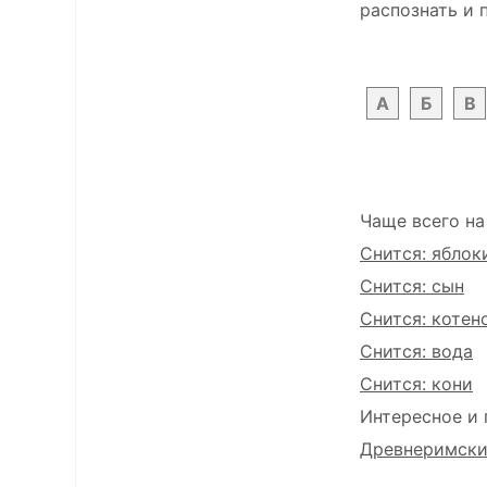
распознать и 
А
Б
В
Чаще всего на
Снится: яблок
Снится: сын
Снится: котен
Снится: вода
Снится: кони
Интересное и 
Древнеримский