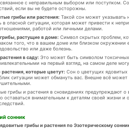
 связанное с неправильным выбором или поступком. С
ствий, если вы не будете осторожны.
итые грибы или растения:
Такой сон может указывать н
ь в опасной ситуации, которая может привести к непр
 отношениями, работой или личными делами.
грибы, растущие в доме:
Символ скрытых проблем, ко
аком того, что в вашем доме или близком окружении е
едовольство или даже болезнь.
растения в саду:
Это может быть символом токсичных 
ривлекательными на первый взгляд, на самом деле могу
 растения, которые цветут:
Сон о цветущих ядовитых 
блик ситуации может обмануть вас. Внешне всё может 
ушительными.
ые грибы и растения в сновидениях предупреждают о 
о оставаться внимательным к деталям своей жизни и 
следствий.
ий сонник
 ядовитые грибы и растения по Эзотерическому сонни