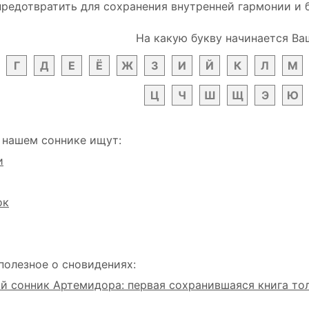
предотвратить для сохранения внутренней гармонии и 
На какую букву начинается Ва
Г
Д
Е
Ё
Ж
З
И
Й
К
Л
М
Ц
Ч
Ш
Щ
Э
Ю
 нашем соннике ищут:
и
ок
полезное о сновидениях:
 сонник Артемидора: первая сохранившаяся книга то