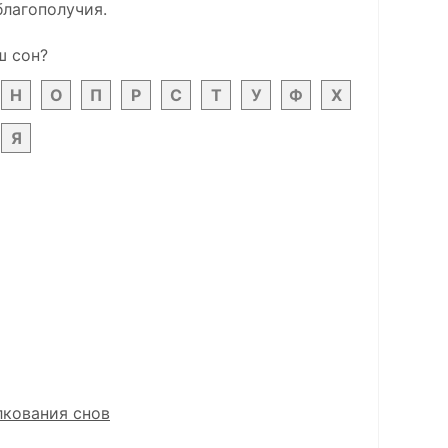
благополучия.
ш сон?
Н
О
П
Р
С
Т
У
Ф
Х
Я
лкования снов