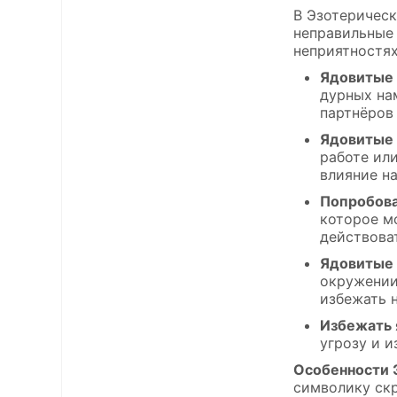
В Эзотерическ
неправильные 
неприятностя
Ядовитые 
дурных на
партнёров
Ядовитые 
работе ил
влияние на
Попробова
которое м
действова
Ядовитые 
окружении
избежать 
Избежать 
угрозу и 
Особенности 
символику ск