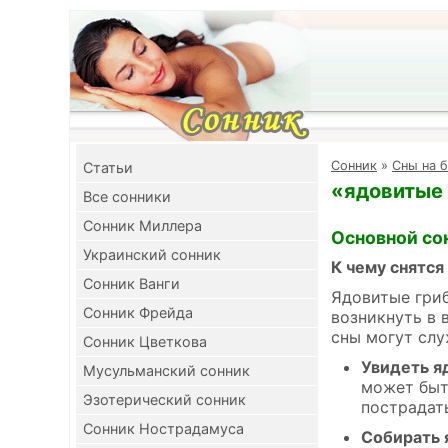
Cонник
»
Сны на б
Cтатьи
«ядовитые 
Все сонники
Сонник Миллера
Основной со
Украинский сонник
К чему снятся
Сонник Ванги
Ядовитые гриб
Сонник Фрейда
возникнуть в 
сны могут слу
Сонник Цветкова
Увидеть я
Мусульманский сонник
может быт
Эзотерический сонник
пострадат
Сонник Нострадамуса
Собирать 