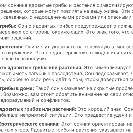
ом соннике ядовитые грибы и растения символизируют
решения, которые могут повлиять на вашу жизнь. Эт
х, связанных с недооценёнными рисками или опасными
грибы:
Сон о ядовитых грибах предупреждает о ложны
мерениях со стороны окружающих. Это знак того, что
 или решений.
растения:
Они могут указывать на токсичную атмосферу
и в окружении. Это предостережение о людях или ситу
 ваше благополучие.
ть ядовитые грибы или растения:
Это символизирует р
ожет иметь пагубные последствия. Сон подсказывает, 
ть, особенно если речь идёт о том, чтобы довериться
грибы в доме:
Такой сон указывает на скрытые пробл
. Возможно, вам стоит обратить внимание на свои отно
недоразумений и конфликтов.
ядовитых грибов или растений:
Это хороший знак. Сон
избежали неприятной ситуации. Это предвестие удачи и
Эзотерического сонника:
Этот сонник ориентирован на
рытых угроз. Ядовитые
грибы
и растения указывают на 