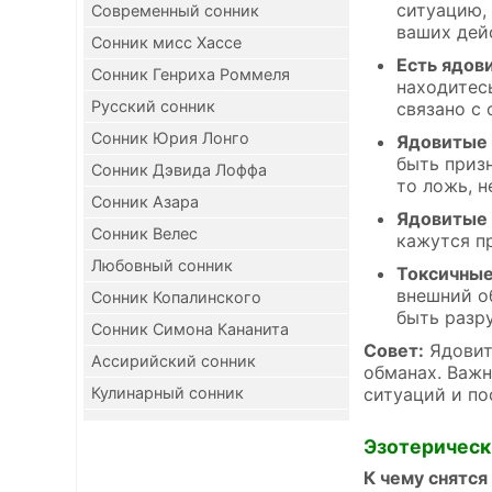
ситуацию,
Современный сонник
ваших дей
Сонник мисс Хассе
Есть ядов
Сонник Генриха Роммеля
находитес
Русский сонник
связано с
Сонник Юрия Лонго
Ядовитые 
быть призн
Сонник Дэвида Лоффа
то ложь, н
Сонник Азара
Ядовитые 
Сонник Велес
кажутся п
Любовный сонник
Токсичные
внешний о
Сонник Копалинского
быть разр
Сонник Симона Кананита
Совет:
Ядовит
Ассирийский сонник
обманах. Важн
Кулинарный сонник
ситуаций и по
Эзотерическ
К чему снятся