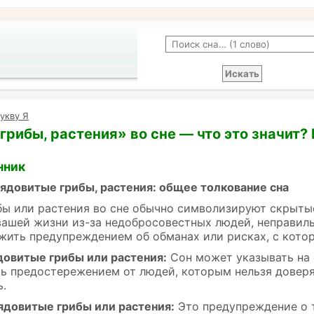
укву Я
грибы, растения» во сне — что это значит?
нник
 ядовитые грибы, растения: общее толкование сна
ы или растения во сне обычно символизируют скрытые
вашей жизни из-за недобросовестных людей, неправил
жить предупреждением об обманах или рисках, с кото
довитые грибы или растения:
Сон может указывать на 
ь предостережением от людей, которым нельзя доверят
ь.
ядовитые грибы или растения:
Это предупреждение о т