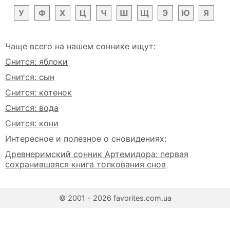
У
Ф
Х
Ц
Ч
Ш
Щ
Э
Ю
Я
Чаще всего на нашем соннике ищут:
Снится: яблоки
Снится: сын
Снится: котенок
Снится: вода
Снится: кони
Интересное и полезное о сновидениях:
Древнеримский сонник Артемидора: первая
сохранившаяся книга толкования снов
© 2001 - 2026 favorites.com.ua