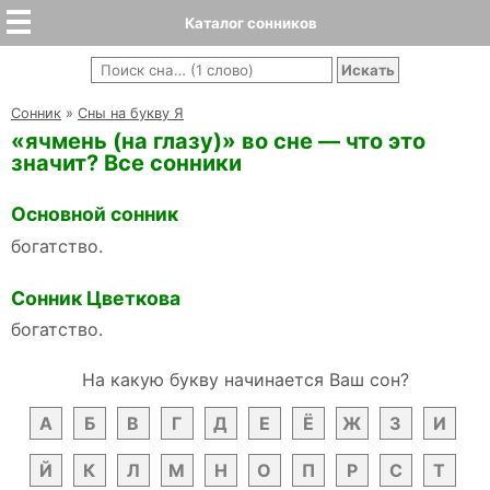
Каталог сонников
Cонник
»
Сны на букву Я
«ячмень (на глазу)» во сне — что это
значит? Все сонники
Основной сонник
богатство.
Сонник Цветкова
богатство.
На какую букву начинается Ваш сон?
А
Б
В
Г
Д
Е
Ё
Ж
З
И
Й
К
Л
М
Н
О
П
Р
С
Т