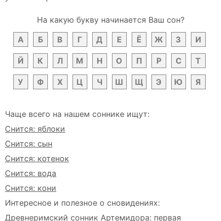
На какую букву начинается Ваш сон?
А
Б
В
Г
Д
Е
Ё
Ж
З
И
Й
К
Л
М
Н
О
П
Р
С
Т
У
Ф
Х
Ц
Ч
Ш
Щ
Э
Ю
Я
Чаще всего на нашем соннике ищут:
Снится: яблоки
Снится: сын
Снится: котенок
Снится: вода
Снится: кони
Интересное и полезное о сновидениях:
Древнеримский сонник Артемидора: первая