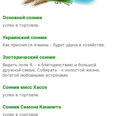
Основной сонник
ycпex в тopгoвлe.
Украинский сонник
Как приснится ячмень - будет удача в хозяйстве.
Эзотерический сонник
Видеть поле Я. - к благоденствию и большой
дружной семье. Собирать - к холостой жизни,
богатой любовными встречами.
Сонник мисс Хассе
ycпex в тopгoвлe.
Сонник Симона Кананита
успех в торговле